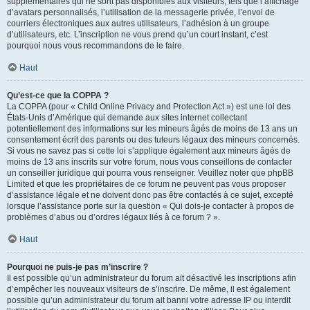
supplémentaires qui ne sont pas disponibles aux visiteurs, tels que l’affichage
d’avatars personnalisés, l’utilisation de la messagerie privée, l’envoi de
courriers électroniques aux autres utilisateurs, l’adhésion à un groupe
d’utilisateurs, etc. L’inscription ne vous prend qu’un court instant, c’est
pourquoi nous vous recommandons de le faire.
Haut
Qu’est-ce que la COPPA ?
La COPPA (pour « Child Online Privacy and Protection Act ») est une loi des
États-Unis d’Amérique qui demande aux sites internet collectant
potentiellement des informations sur les mineurs âgés de moins de 13 ans un
consentement écrit des parents ou des tuteurs légaux des mineurs concernés.
Si vous ne savez pas si cette loi s’applique également aux mineurs âgés de
moins de 13 ans inscrits sur votre forum, nous vous conseillons de contacter
un conseiller juridique qui pourra vous renseigner. Veuillez noter que phpBB
Limited et que les propriétaires de ce forum ne peuvent pas vous proposer
d’assistance légale et ne doivent donc pas être contactés à ce sujet, excepté
lorsque l’assistance porte sur la question « Qui dois-je contacter à propos de
problèmes d’abus ou d’ordres légaux liés à ce forum ? ».
Haut
Pourquoi ne puis-je pas m’inscrire ?
Il est possible qu’un administrateur du forum ait désactivé les inscriptions afin
d’empêcher les nouveaux visiteurs de s’inscrire. De même, il est également
possible qu’un administrateur du forum ait banni votre adresse IP ou interdit