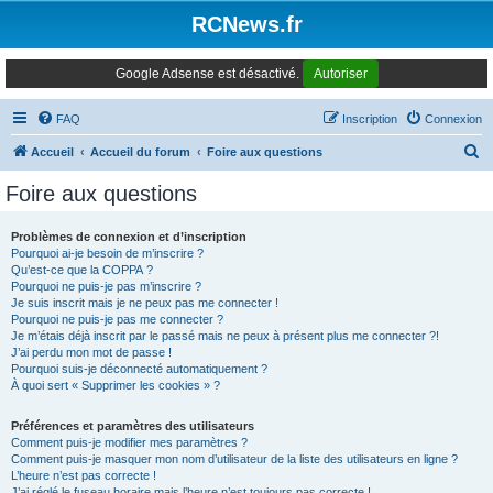
Panneau de gestion des cookies
RCNews.fr
Google Adsense est désactivé.
Autoriser
FAQ
Inscription
Connexion
R
Accueil
Accueil du forum
Foire aux questions
e
Foire aux questions
c
h
Problèmes de connexion et d’inscription
Pourquoi ai-je besoin de m’inscrire ?
e
Qu’est-ce que la COPPA ?
r
Pourquoi ne puis-je pas m’inscrire ?
Je suis inscrit mais je ne peux pas me connecter !
c
Pourquoi ne puis-je pas me connecter ?
Je m’étais déjà inscrit par le passé mais ne peux à présent plus me connecter ?!
h
J’ai perdu mon mot de passe !
e
Pourquoi suis-je déconnecté automatiquement ?
À quoi sert « Supprimer les cookies » ?
r
Préférences et paramètres des utilisateurs
Comment puis-je modifier mes paramètres ?
Comment puis-je masquer mon nom d’utilisateur de la liste des utilisateurs en ligne ?
L’heure n’est pas correcte !
J’ai réglé le fuseau horaire mais l’heure n’est toujours pas correcte !