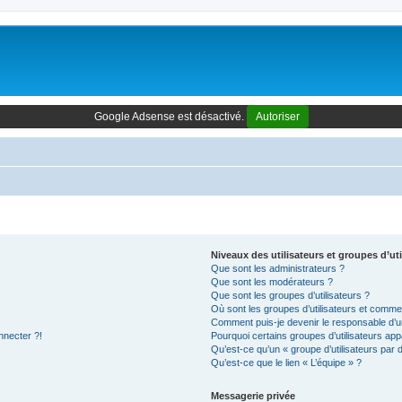
Google Adsense est désactivé.
Autoriser
Niveaux des utilisateurs et groupes d’uti
Que sont les administrateurs ?
Que sont les modérateurs ?
Que sont les groupes d’utilisateurs ?
Où sont les groupes d’utilisateurs et commen
Comment puis-je devenir le responsable d’un
nnecter ?!
Pourquoi certains groupes d’utilisateurs app
Qu’est-ce qu’un « groupe d’utilisateurs par 
Qu’est-ce que le lien « L’équipe » ?
Messagerie privée