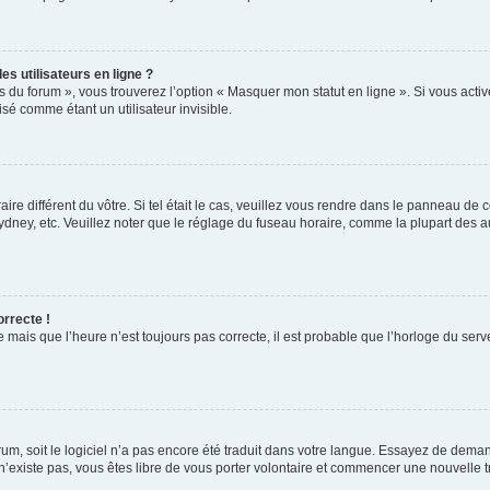
s utilisateurs en ligne ?
s du forum », vous trouverez l’option « Masquer mon statut en ligne ». Si vous activ
é comme étant un utilisateur invisible.
aire différent du vôtre. Si tel était le cas, veuillez vous rendre dans le panneau de co
ey, etc. Veuillez noter que le réglage du fuseau horaire, comme la plupart des autr
orrecte !
 mais que l’heure n’est toujours pas correcte, il est probable que l’horloge du serve
orum, soit le logiciel n’a pas encore été traduit dans votre langue. Essayez de deman
 n’existe pas, vous êtes libre de vous porter volontaire et commencer une nouvelle t