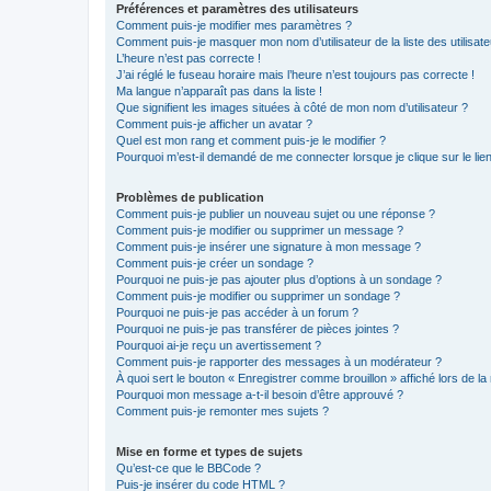
Préférences et paramètres des utilisateurs
Comment puis-je modifier mes paramètres ?
Comment puis-je masquer mon nom d’utilisateur de la liste des utilisate
L’heure n’est pas correcte !
J’ai réglé le fuseau horaire mais l’heure n’est toujours pas correcte !
Ma langue n’apparaît pas dans la liste !
Que signifient les images situées à côté de mon nom d’utilisateur ?
Comment puis-je afficher un avatar ?
Quel est mon rang et comment puis-je le modifier ?
Pourquoi m’est-il demandé de me connecter lorsque je clique sur le lien 
Problèmes de publication
Comment puis-je publier un nouveau sujet ou une réponse ?
Comment puis-je modifier ou supprimer un message ?
Comment puis-je insérer une signature à mon message ?
Comment puis-je créer un sondage ?
Pourquoi ne puis-je pas ajouter plus d’options à un sondage ?
Comment puis-je modifier ou supprimer un sondage ?
Pourquoi ne puis-je pas accéder à un forum ?
Pourquoi ne puis-je pas transférer de pièces jointes ?
Pourquoi ai-je reçu un avertissement ?
Comment puis-je rapporter des messages à un modérateur ?
À quoi sert le bouton « Enregistrer comme brouillon » affiché lors de la 
Pourquoi mon message a-t-il besoin d’être approuvé ?
Comment puis-je remonter mes sujets ?
Mise en forme et types de sujets
Qu’est-ce que le BBCode ?
Puis-je insérer du code HTML ?