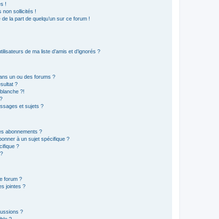
s !
non sollicités !
e de la part de quelqu’un sur ce forum !
lisateurs de ma liste d’amis et d’ignorés ?
ans un ou des forums ?
sultat ?
blanche ?!
?
ssages et sujets ?
t les abonnements ?
onner à un sujet spécifique ?
ifique ?
 ?
ce forum ?
s jointes ?
cussions ?
ible ?