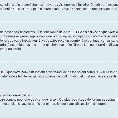
inscriptions afin d’empêcher les nouveaux visiteurs de s’inscrire. De même, il est é
s souhaitez utiliser. Pour plus d’informations, veuillez contacter un administrateur du
t de passe soient corrects. Si la fonctionnalité de la COPPA est activée et que vous 
ains forums exigeront également que les nouvelles inscriptions doivent être activée
te lors de votre inscription. Si vous aviez reçu un courrier électronique, consultez l
r électronique ou le courrier électronique a été filtré en tant que pourriel. Si vo
rateur du forum.
out que votre nom d’utilisateur et votre mot de passe soient corrects. Si tel est le
iétaire du site internet ait un problème de configuration et qu’il soit nécessaire de l
 plus me connecter ?!
votre compte pour une quelconque raison. De plus, beaucoup de forums suppriment pér
 nouveau et essayez de participer plus activement aux discussions du forum.