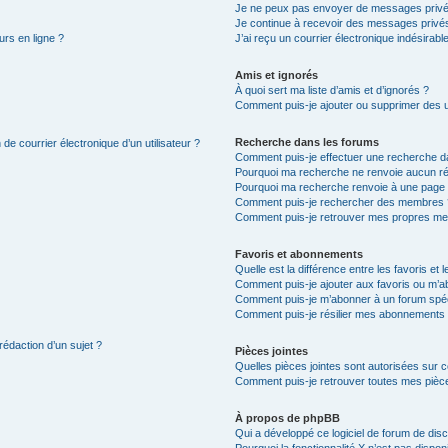
Je ne peux pas envoyer de messages privé
Je continue à recevoir des messages privés 
urs en ligne ?
J’ai reçu un courrier électronique indésirabl
Amis et ignorés
À quoi sert ma liste d’amis et d’ignorés ?
Comment puis-je ajouter ou supprimer des uti
Recherche dans les forums
de courrier électronique d’un utilisateur ?
Comment puis-je effectuer une recherche d
Pourquoi ma recherche ne renvoie aucun ré
Pourquoi ma recherche renvoie à une page 
Comment puis-je rechercher des membres 
Comment puis-je retrouver mes propres me
Favoris et abonnements
Quelle est la différence entre les favoris e
Comment puis-je ajouter aux favoris ou m’ab
Comment puis-je m’abonner à un forum spéc
Comment puis-je résilier mes abonnements
rédaction d’un sujet ?
Pièces jointes
Quelles pièces jointes sont autorisées sur 
Comment puis-je retrouver toutes mes pièce
À propos de phpBB
Qui a développé ce logiciel de forum de dis
Pourquoi la fonctionnalité X n’est pas dispon