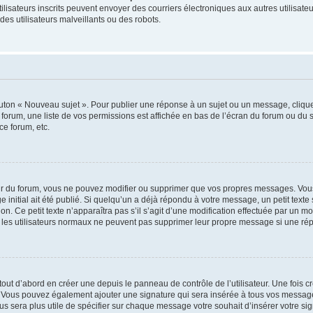
s utilisateurs inscrits peuvent envoyer des courriers électroniques aux autres utili
es utilisateurs malveillants ou des robots.
outon « Nouveau sujet ». Pour publier une réponse à un sujet ou un message, cliqu
 forum, une liste de vos permissions est affichée en bas de l’écran du forum ou du
ce forum, etc.
r du forum, vous ne pouvez modifier ou supprimer que vos propres messages. Vou
 initial ait été publié. Si quelqu’un a déjà répondu à votre message, un petit text
ion. Ce petit texte n’apparaîtra pas s’il s’agit d’une modification effectuée par un 
ue les utilisateurs normaux ne peuvent pas supprimer leur propre message si une ré
ut d’abord en créer une depuis le panneau de contrôle de l’utilisateur. Une fois c
ure. Vous pouvez également ajouter une signature qui sera insérée à tous vos mess
 vous sera plus utile de spécifier sur chaque message votre souhait d’insérer votre si