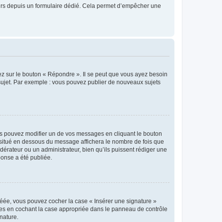
sateurs depuis un formulaire dédié. Cela permet d’empêcher une
ez sur le bouton « Répondre ». Il se peut que vous ayez besoin
 sujet. Par exemple : vous pouvez publier de nouveaux sujets
s pouvez modifier un de vos messages en cliquant le bouton
e situé en dessous du message affichera le nombre de fois que
modérateur ou un administrateur, bien qu’ils puissent rédiger une
ponse a été publiée.
réée, vous pouvez cocher la case « Insérer une signature »
ages en cochant la case appropriée dans le panneau de contrôle
gnature.