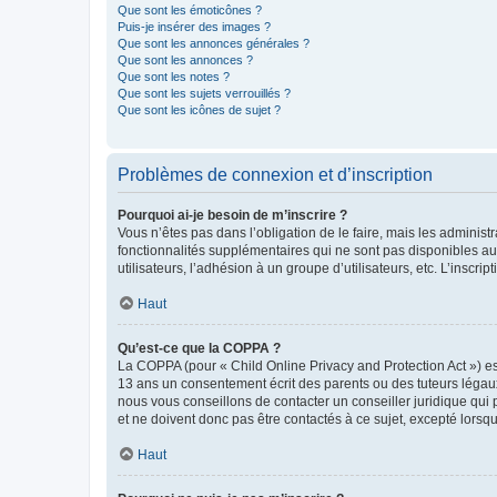
Que sont les émoticônes ?
Puis-je insérer des images ?
Que sont les annonces générales ?
Que sont les annonces ?
Que sont les notes ?
Que sont les sujets verrouillés ?
Que sont les icônes de sujet ?
Problèmes de connexion et d’inscription
Pourquoi ai-je besoin de m’inscrire ?
Vous n’êtes pas dans l’obligation de le faire, mais les adminis
fonctionnalités supplémentaires qui ne sont pas disponibles aux 
utilisateurs, l’adhésion à un groupe d’utilisateurs, etc. L’insc
Haut
Qu’est-ce que la COPPA ?
La COPPA (pour « Child Online Privacy and Protection Act ») es
13 ans un consentement écrit des parents ou des tuteurs légaux
nous vous conseillons de contacter un conseiller juridique qui
et ne doivent donc pas être contactés à ce sujet, excepté lorsq
Haut