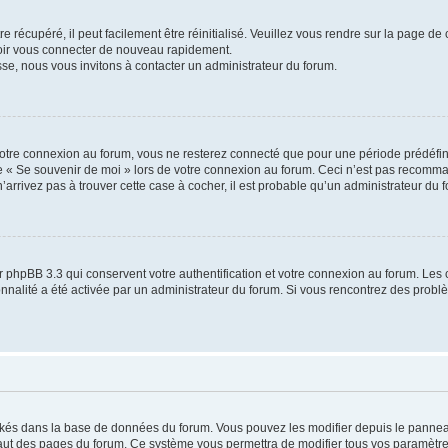
 récupéré, il peut facilement être réinitialisé. Veuillez vous rendre sur la page de
voir vous connecter de nouveau rapidement.
sse, nous vous invitons à contacter un administrateur du forum.
otre connexion au forum, vous ne resterez connecté que pour une période prédéfinie
se « Se souvenir de moi » lors de votre connexion au forum. Ceci n’est pas recomm
’arrivez pas à trouver cette case à cocher, il est probable qu’un administrateur du fo
 phpBB 3.3 qui conservent votre authentification et votre connexion au forum. Les 
tionnalité a été activée par un administrateur du forum. Si vous rencontrez des pro
ockés dans la base de données du forum. Vous pouvez les modifier depuis le panneau 
haut des pages du forum. Ce système vous permettra de modifier tous vos paramètre