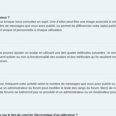
ateur ?
ur lorsque vous consultez un sujet. Une d’elles peut être une image associée à vo
mbre de messages que vous avez publié, ou permet de différencier votre statut parti
 unique et personnelle à chaque utilisateur.
ous pouvez ajouter un avatar en utilisant une des quatre méthodes suivantes : le serv
ent activer ou non la fonctionnalité des avatars et des méthodes qu’ils veuillent ren
forum.
ur, indiquent votre activité selon le nombre de messages que vous avez publié ou id
eul un administrateur du forum peut modifier le texte des rangs du forum. Merci de 
de forums ne toléreront pas ce procédé et un administrateur ou un modérateur pou
ur le lien de courrier électronique d’un utilisateur ?