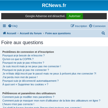
Panneau de gestion des cookies
RCNews.fr
Google Adsense est désactivé.
Autoriser
FAQ
Inscription
Connexion
R
Accueil
Accueil du forum
Foire aux questions
e
Foire aux questions
c
h
Problèmes de connexion et d’inscription
Pourquoi ai-je besoin de m’inscrire ?
e
Qu’est-ce que la COPPA ?
r
Pourquoi ne puis-je pas m’inscrire ?
Je suis inscrit mais je ne peux pas me connecter !
c
Pourquoi ne puis-je pas me connecter ?
Je m’étais déjà inscrit par le passé mais ne peux à présent plus me connecter ?!
h
J’ai perdu mon mot de passe !
e
Pourquoi suis-je déconnecté automatiquement ?
À quoi sert « Supprimer les cookies » ?
r
Préférences et paramètres des utilisateurs
Comment puis-je modifier mes paramètres ?
Comment puis-je masquer mon nom d’utilisateur de la liste des utilisateurs en ligne ?
L’heure n’est pas correcte !
J’ai réglé le fuseau horaire mais l’heure n’est toujours pas correcte !