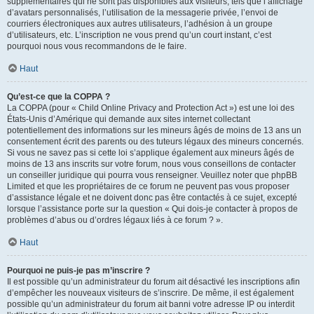
supplémentaires qui ne sont pas disponibles aux visiteurs, tels que l’affichage
d’avatars personnalisés, l’utilisation de la messagerie privée, l’envoi de
courriers électroniques aux autres utilisateurs, l’adhésion à un groupe
d’utilisateurs, etc. L’inscription ne vous prend qu’un court instant, c’est
pourquoi nous vous recommandons de le faire.
Haut
Qu’est-ce que la COPPA ?
La COPPA (pour « Child Online Privacy and Protection Act ») est une loi des
États-Unis d’Amérique qui demande aux sites internet collectant
potentiellement des informations sur les mineurs âgés de moins de 13 ans un
consentement écrit des parents ou des tuteurs légaux des mineurs concernés.
Si vous ne savez pas si cette loi s’applique également aux mineurs âgés de
moins de 13 ans inscrits sur votre forum, nous vous conseillons de contacter
un conseiller juridique qui pourra vous renseigner. Veuillez noter que phpBB
Limited et que les propriétaires de ce forum ne peuvent pas vous proposer
d’assistance légale et ne doivent donc pas être contactés à ce sujet, excepté
lorsque l’assistance porte sur la question « Qui dois-je contacter à propos de
problèmes d’abus ou d’ordres légaux liés à ce forum ? ».
Haut
Pourquoi ne puis-je pas m’inscrire ?
Il est possible qu’un administrateur du forum ait désactivé les inscriptions afin
d’empêcher les nouveaux visiteurs de s’inscrire. De même, il est également
possible qu’un administrateur du forum ait banni votre adresse IP ou interdit