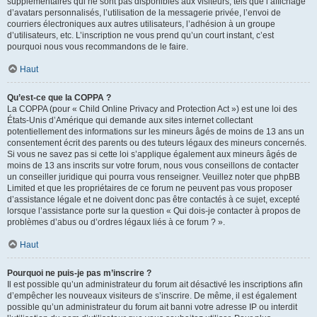
supplémentaires qui ne sont pas disponibles aux visiteurs, tels que l’affichage
d’avatars personnalisés, l’utilisation de la messagerie privée, l’envoi de
courriers électroniques aux autres utilisateurs, l’adhésion à un groupe
d’utilisateurs, etc. L’inscription ne vous prend qu’un court instant, c’est
pourquoi nous vous recommandons de le faire.
Haut
Qu’est-ce que la COPPA ?
La COPPA (pour « Child Online Privacy and Protection Act ») est une loi des
États-Unis d’Amérique qui demande aux sites internet collectant
potentiellement des informations sur les mineurs âgés de moins de 13 ans un
consentement écrit des parents ou des tuteurs légaux des mineurs concernés.
Si vous ne savez pas si cette loi s’applique également aux mineurs âgés de
moins de 13 ans inscrits sur votre forum, nous vous conseillons de contacter
un conseiller juridique qui pourra vous renseigner. Veuillez noter que phpBB
Limited et que les propriétaires de ce forum ne peuvent pas vous proposer
d’assistance légale et ne doivent donc pas être contactés à ce sujet, excepté
lorsque l’assistance porte sur la question « Qui dois-je contacter à propos de
problèmes d’abus ou d’ordres légaux liés à ce forum ? ».
Haut
Pourquoi ne puis-je pas m’inscrire ?
Il est possible qu’un administrateur du forum ait désactivé les inscriptions afin
d’empêcher les nouveaux visiteurs de s’inscrire. De même, il est également
possible qu’un administrateur du forum ait banni votre adresse IP ou interdit