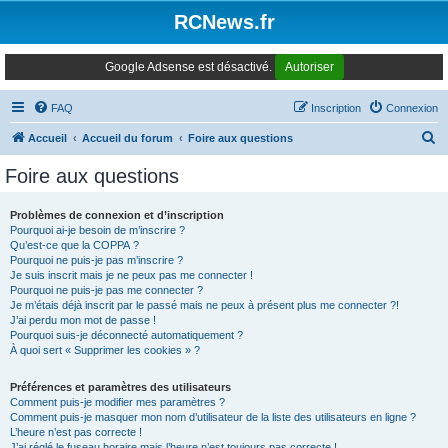
Panneau de gestion des cookies
RCNews.fr
Google Adsense est désactivé.
Autoriser
FAQ
Inscription
Connexion
R
Accueil
Accueil du forum
Foire aux questions
e
Foire aux questions
c
h
Problèmes de connexion et d’inscription
Pourquoi ai-je besoin de m’inscrire ?
e
Qu’est-ce que la COPPA ?
r
Pourquoi ne puis-je pas m’inscrire ?
Je suis inscrit mais je ne peux pas me connecter !
c
Pourquoi ne puis-je pas me connecter ?
Je m’étais déjà inscrit par le passé mais ne peux à présent plus me connecter ?!
h
J’ai perdu mon mot de passe !
e
Pourquoi suis-je déconnecté automatiquement ?
À quoi sert « Supprimer les cookies » ?
r
Préférences et paramètres des utilisateurs
Comment puis-je modifier mes paramètres ?
Comment puis-je masquer mon nom d’utilisateur de la liste des utilisateurs en ligne ?
L’heure n’est pas correcte !
J’ai réglé le fuseau horaire mais l’heure n’est toujours pas correcte !