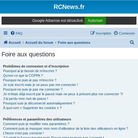
Panneau de gestion des cookies
RCNews.fr
Google Adsense est désactivé.
Autoriser
FAQ
Inscription
Connexion
R
Accueil
Accueil du forum
Foire aux questions
e
Foire aux questions
c
h
Problèmes de connexion et d’inscription
Pourquoi ai-je besoin de m’inscrire ?
e
Qu’est-ce que la COPPA ?
r
Pourquoi ne puis-je pas m’inscrire ?
Je suis inscrit mais je ne peux pas me connecter !
c
Pourquoi ne puis-je pas me connecter ?
Je m’étais déjà inscrit par le passé mais ne peux à présent plus me connecter ?!
h
J’ai perdu mon mot de passe !
e
Pourquoi suis-je déconnecté automatiquement ?
À quoi sert « Supprimer les cookies » ?
r
Préférences et paramètres des utilisateurs
Comment puis-je modifier mes paramètres ?
Comment puis-je masquer mon nom d’utilisateur de la liste des utilisateurs en ligne ?
L’heure n’est pas correcte !
J’ai réglé le fuseau horaire mais l’heure n’est toujours pas correcte !