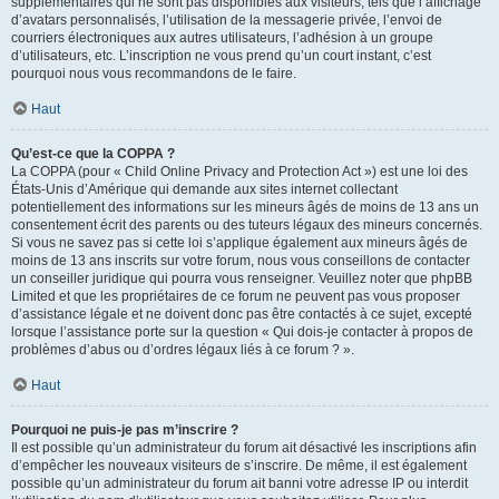
supplémentaires qui ne sont pas disponibles aux visiteurs, tels que l’affichage
d’avatars personnalisés, l’utilisation de la messagerie privée, l’envoi de
courriers électroniques aux autres utilisateurs, l’adhésion à un groupe
d’utilisateurs, etc. L’inscription ne vous prend qu’un court instant, c’est
pourquoi nous vous recommandons de le faire.
Haut
Qu’est-ce que la COPPA ?
La COPPA (pour « Child Online Privacy and Protection Act ») est une loi des
États-Unis d’Amérique qui demande aux sites internet collectant
potentiellement des informations sur les mineurs âgés de moins de 13 ans un
consentement écrit des parents ou des tuteurs légaux des mineurs concernés.
Si vous ne savez pas si cette loi s’applique également aux mineurs âgés de
moins de 13 ans inscrits sur votre forum, nous vous conseillons de contacter
un conseiller juridique qui pourra vous renseigner. Veuillez noter que phpBB
Limited et que les propriétaires de ce forum ne peuvent pas vous proposer
d’assistance légale et ne doivent donc pas être contactés à ce sujet, excepté
lorsque l’assistance porte sur la question « Qui dois-je contacter à propos de
problèmes d’abus ou d’ordres légaux liés à ce forum ? ».
Haut
Pourquoi ne puis-je pas m’inscrire ?
Il est possible qu’un administrateur du forum ait désactivé les inscriptions afin
d’empêcher les nouveaux visiteurs de s’inscrire. De même, il est également
possible qu’un administrateur du forum ait banni votre adresse IP ou interdit