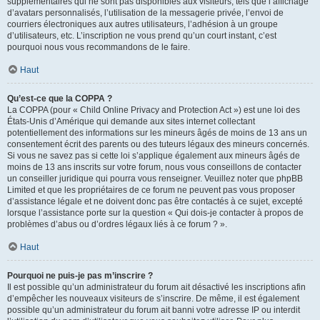
supplémentaires qui ne sont pas disponibles aux visiteurs, tels que l’affichage
d’avatars personnalisés, l’utilisation de la messagerie privée, l’envoi de
courriers électroniques aux autres utilisateurs, l’adhésion à un groupe
d’utilisateurs, etc. L’inscription ne vous prend qu’un court instant, c’est
pourquoi nous vous recommandons de le faire.
Haut
Qu’est-ce que la COPPA ?
La COPPA (pour « Child Online Privacy and Protection Act ») est une loi des
États-Unis d’Amérique qui demande aux sites internet collectant
potentiellement des informations sur les mineurs âgés de moins de 13 ans un
consentement écrit des parents ou des tuteurs légaux des mineurs concernés.
Si vous ne savez pas si cette loi s’applique également aux mineurs âgés de
moins de 13 ans inscrits sur votre forum, nous vous conseillons de contacter
un conseiller juridique qui pourra vous renseigner. Veuillez noter que phpBB
Limited et que les propriétaires de ce forum ne peuvent pas vous proposer
d’assistance légale et ne doivent donc pas être contactés à ce sujet, excepté
lorsque l’assistance porte sur la question « Qui dois-je contacter à propos de
problèmes d’abus ou d’ordres légaux liés à ce forum ? ».
Haut
Pourquoi ne puis-je pas m’inscrire ?
Il est possible qu’un administrateur du forum ait désactivé les inscriptions afin
d’empêcher les nouveaux visiteurs de s’inscrire. De même, il est également
possible qu’un administrateur du forum ait banni votre adresse IP ou interdit