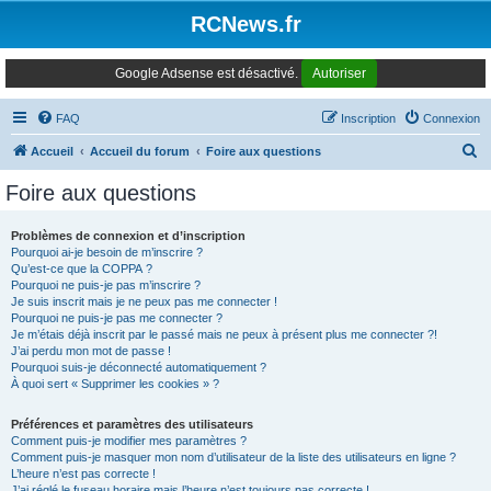
Panneau de gestion des cookies
RCNews.fr
Google Adsense est désactivé.
Autoriser
FAQ
Inscription
Connexion
R
Accueil
Accueil du forum
Foire aux questions
e
Foire aux questions
c
h
Problèmes de connexion et d’inscription
Pourquoi ai-je besoin de m’inscrire ?
e
Qu’est-ce que la COPPA ?
r
Pourquoi ne puis-je pas m’inscrire ?
Je suis inscrit mais je ne peux pas me connecter !
c
Pourquoi ne puis-je pas me connecter ?
Je m’étais déjà inscrit par le passé mais ne peux à présent plus me connecter ?!
h
J’ai perdu mon mot de passe !
e
Pourquoi suis-je déconnecté automatiquement ?
À quoi sert « Supprimer les cookies » ?
r
Préférences et paramètres des utilisateurs
Comment puis-je modifier mes paramètres ?
Comment puis-je masquer mon nom d’utilisateur de la liste des utilisateurs en ligne ?
L’heure n’est pas correcte !
J’ai réglé le fuseau horaire mais l’heure n’est toujours pas correcte !