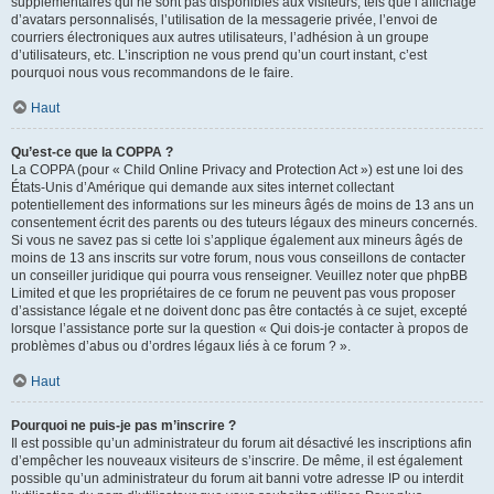
supplémentaires qui ne sont pas disponibles aux visiteurs, tels que l’affichage
d’avatars personnalisés, l’utilisation de la messagerie privée, l’envoi de
courriers électroniques aux autres utilisateurs, l’adhésion à un groupe
d’utilisateurs, etc. L’inscription ne vous prend qu’un court instant, c’est
pourquoi nous vous recommandons de le faire.
Haut
Qu’est-ce que la COPPA ?
La COPPA (pour « Child Online Privacy and Protection Act ») est une loi des
États-Unis d’Amérique qui demande aux sites internet collectant
potentiellement des informations sur les mineurs âgés de moins de 13 ans un
consentement écrit des parents ou des tuteurs légaux des mineurs concernés.
Si vous ne savez pas si cette loi s’applique également aux mineurs âgés de
moins de 13 ans inscrits sur votre forum, nous vous conseillons de contacter
un conseiller juridique qui pourra vous renseigner. Veuillez noter que phpBB
Limited et que les propriétaires de ce forum ne peuvent pas vous proposer
d’assistance légale et ne doivent donc pas être contactés à ce sujet, excepté
lorsque l’assistance porte sur la question « Qui dois-je contacter à propos de
problèmes d’abus ou d’ordres légaux liés à ce forum ? ».
Haut
Pourquoi ne puis-je pas m’inscrire ?
Il est possible qu’un administrateur du forum ait désactivé les inscriptions afin
d’empêcher les nouveaux visiteurs de s’inscrire. De même, il est également
possible qu’un administrateur du forum ait banni votre adresse IP ou interdit