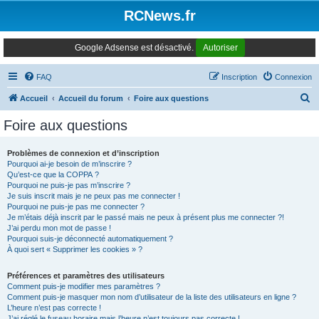
Panneau de gestion des cookies
RCNews.fr
Google Adsense est désactivé.
Autoriser
FAQ
Inscription
Connexion
R
Accueil
Accueil du forum
Foire aux questions
e
Foire aux questions
c
h
Problèmes de connexion et d’inscription
Pourquoi ai-je besoin de m’inscrire ?
e
Qu’est-ce que la COPPA ?
r
Pourquoi ne puis-je pas m’inscrire ?
Je suis inscrit mais je ne peux pas me connecter !
c
Pourquoi ne puis-je pas me connecter ?
Je m’étais déjà inscrit par le passé mais ne peux à présent plus me connecter ?!
h
J’ai perdu mon mot de passe !
e
Pourquoi suis-je déconnecté automatiquement ?
À quoi sert « Supprimer les cookies » ?
r
Préférences et paramètres des utilisateurs
Comment puis-je modifier mes paramètres ?
Comment puis-je masquer mon nom d’utilisateur de la liste des utilisateurs en ligne ?
L’heure n’est pas correcte !
J’ai réglé le fuseau horaire mais l’heure n’est toujours pas correcte !