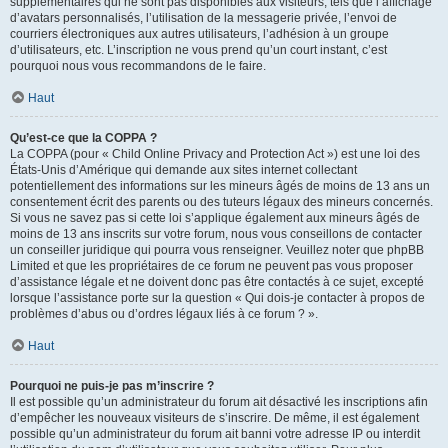
supplémentaires qui ne sont pas disponibles aux visiteurs, tels que l’affichage
d’avatars personnalisés, l’utilisation de la messagerie privée, l’envoi de
courriers électroniques aux autres utilisateurs, l’adhésion à un groupe
d’utilisateurs, etc. L’inscription ne vous prend qu’un court instant, c’est
pourquoi nous vous recommandons de le faire.
Haut
Qu’est-ce que la COPPA ?
La COPPA (pour « Child Online Privacy and Protection Act ») est une loi des
États-Unis d’Amérique qui demande aux sites internet collectant
potentiellement des informations sur les mineurs âgés de moins de 13 ans un
consentement écrit des parents ou des tuteurs légaux des mineurs concernés.
Si vous ne savez pas si cette loi s’applique également aux mineurs âgés de
moins de 13 ans inscrits sur votre forum, nous vous conseillons de contacter
un conseiller juridique qui pourra vous renseigner. Veuillez noter que phpBB
Limited et que les propriétaires de ce forum ne peuvent pas vous proposer
d’assistance légale et ne doivent donc pas être contactés à ce sujet, excepté
lorsque l’assistance porte sur la question « Qui dois-je contacter à propos de
problèmes d’abus ou d’ordres légaux liés à ce forum ? ».
Haut
Pourquoi ne puis-je pas m’inscrire ?
Il est possible qu’un administrateur du forum ait désactivé les inscriptions afin
d’empêcher les nouveaux visiteurs de s’inscrire. De même, il est également
possible qu’un administrateur du forum ait banni votre adresse IP ou interdit