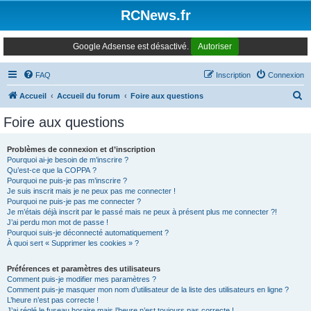
Panneau de gestion des cookies
RCNews.fr
Google Adsense est désactivé.
Autoriser
FAQ
Inscription
Connexion
R
Accueil
Accueil du forum
Foire aux questions
e
Foire aux questions
c
h
Problèmes de connexion et d’inscription
Pourquoi ai-je besoin de m’inscrire ?
e
Qu’est-ce que la COPPA ?
r
Pourquoi ne puis-je pas m’inscrire ?
Je suis inscrit mais je ne peux pas me connecter !
c
Pourquoi ne puis-je pas me connecter ?
Je m’étais déjà inscrit par le passé mais ne peux à présent plus me connecter ?!
h
J’ai perdu mon mot de passe !
e
Pourquoi suis-je déconnecté automatiquement ?
À quoi sert « Supprimer les cookies » ?
r
Préférences et paramètres des utilisateurs
Comment puis-je modifier mes paramètres ?
Comment puis-je masquer mon nom d’utilisateur de la liste des utilisateurs en ligne ?
L’heure n’est pas correcte !
J’ai réglé le fuseau horaire mais l’heure n’est toujours pas correcte !