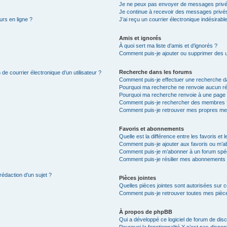
Je ne peux pas envoyer de messages privé
Je continue à recevoir des messages privés 
urs en ligne ?
J’ai reçu un courrier électronique indésirabl
Amis et ignorés
À quoi sert ma liste d’amis et d’ignorés ?
Comment puis-je ajouter ou supprimer des uti
Recherche dans les forums
de courrier électronique d’un utilisateur ?
Comment puis-je effectuer une recherche d
Pourquoi ma recherche ne renvoie aucun ré
Pourquoi ma recherche renvoie à une page 
Comment puis-je rechercher des membres 
Comment puis-je retrouver mes propres me
Favoris et abonnements
Quelle est la différence entre les favoris e
Comment puis-je ajouter aux favoris ou m’ab
Comment puis-je m’abonner à un forum spéc
Comment puis-je résilier mes abonnements
rédaction d’un sujet ?
Pièces jointes
Quelles pièces jointes sont autorisées sur 
Comment puis-je retrouver toutes mes pièce
À propos de phpBB
Qui a développé ce logiciel de forum de dis
Pourquoi la fonctionnalité X n’est pas dispon