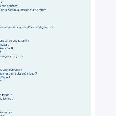
s !
non sollicités !
e de la part de quelqu’un sur ce forum !
lisateurs de ma liste d’amis et d’ignorés ?
ans un ou des forums ?
sultat ?
blanche ?!
?
ssages et sujets ?
t les abonnements ?
onner à un sujet spécifique ?
ifique ?
 ?
ce forum ?
s jointes ?
cussions ?
ible ?