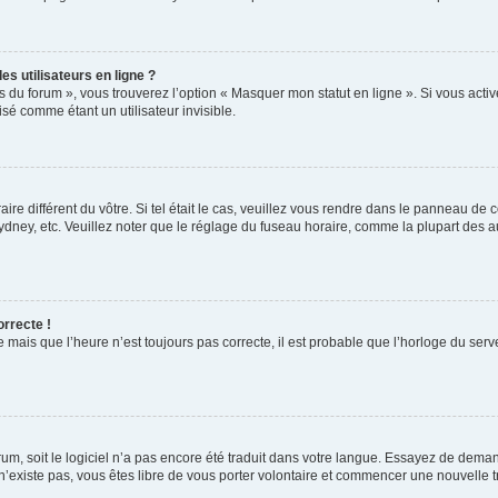
s utilisateurs en ligne ?
s du forum », vous trouverez l’option « Masquer mon statut en ligne ». Si vous activ
é comme étant un utilisateur invisible.
aire différent du vôtre. Si tel était le cas, veuillez vous rendre dans le panneau de co
ey, etc. Veuillez noter que le réglage du fuseau horaire, comme la plupart des autr
orrecte !
 mais que l’heure n’est toujours pas correcte, il est probable que l’horloge du serve
orum, soit le logiciel n’a pas encore été traduit dans votre langue. Essayez de deman
 n’existe pas, vous êtes libre de vous porter volontaire et commencer une nouvelle t