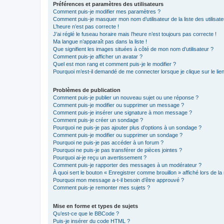
Préférences et paramètres des utilisateurs
Comment puis-je modifier mes paramètres ?
Comment puis-je masquer mon nom d’utilisateur de la liste des utilisate
L’heure n’est pas correcte !
J’ai réglé le fuseau horaire mais l’heure n’est toujours pas correcte !
Ma langue n’apparaît pas dans la liste !
Que signifient les images situées à côté de mon nom d’utilisateur ?
Comment puis-je afficher un avatar ?
Quel est mon rang et comment puis-je le modifier ?
Pourquoi m’est-il demandé de me connecter lorsque je clique sur le lien 
Problèmes de publication
Comment puis-je publier un nouveau sujet ou une réponse ?
Comment puis-je modifier ou supprimer un message ?
Comment puis-je insérer une signature à mon message ?
Comment puis-je créer un sondage ?
Pourquoi ne puis-je pas ajouter plus d’options à un sondage ?
Comment puis-je modifier ou supprimer un sondage ?
Pourquoi ne puis-je pas accéder à un forum ?
Pourquoi ne puis-je pas transférer de pièces jointes ?
Pourquoi ai-je reçu un avertissement ?
Comment puis-je rapporter des messages à un modérateur ?
À quoi sert le bouton « Enregistrer comme brouillon » affiché lors de la 
Pourquoi mon message a-t-il besoin d’être approuvé ?
Comment puis-je remonter mes sujets ?
Mise en forme et types de sujets
Qu’est-ce que le BBCode ?
Puis-je insérer du code HTML ?