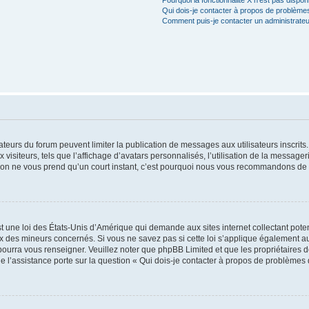
Qui dois-je contacter à propos de problèmes
Comment puis-je contacter un administrateu
trateurs du forum peuvent limiter la publication de messages aux utilisateurs inscri
visiteurs, tels que l’affichage d’avatars personnalisés, l’utilisation de la messager
ription ne vous prend qu’un court instant, c’est pourquoi nous vous recommandons de l
t une loi des États-Unis d’Amérique qui demande aux sites internet collectant pot
 des mineurs concernés. Si vous ne savez pas si cette loi s’applique également au
 pourra vous renseigner. Veuillez noter que phpBB Limited et que les propriétaires
ue l’assistance porte sur la question « Qui dois-je contacter à propos de problèmes 