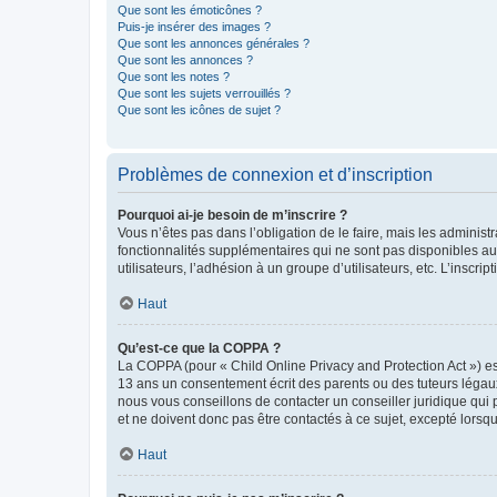
Que sont les émoticônes ?
Puis-je insérer des images ?
Que sont les annonces générales ?
Que sont les annonces ?
Que sont les notes ?
Que sont les sujets verrouillés ?
Que sont les icônes de sujet ?
Problèmes de connexion et d’inscription
Pourquoi ai-je besoin de m’inscrire ?
Vous n’êtes pas dans l’obligation de le faire, mais les adminis
fonctionnalités supplémentaires qui ne sont pas disponibles aux 
utilisateurs, l’adhésion à un groupe d’utilisateurs, etc. L’insc
Haut
Qu’est-ce que la COPPA ?
La COPPA (pour « Child Online Privacy and Protection Act ») es
13 ans un consentement écrit des parents ou des tuteurs légaux
nous vous conseillons de contacter un conseiller juridique qui
et ne doivent donc pas être contactés à ce sujet, excepté lorsq
Haut