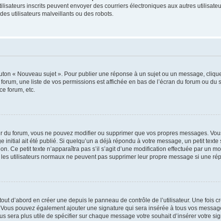
s utilisateurs inscrits peuvent envoyer des courriers électroniques aux autres utili
es utilisateurs malveillants ou des robots.
outon « Nouveau sujet ». Pour publier une réponse à un sujet ou un message, cliqu
 forum, une liste de vos permissions est affichée en bas de l’écran du forum ou du
ce forum, etc.
r du forum, vous ne pouvez modifier ou supprimer que vos propres messages. Vou
 initial ait été publié. Si quelqu’un a déjà répondu à votre message, un petit text
ion. Ce petit texte n’apparaîtra pas s’il s’agit d’une modification effectuée par un 
ue les utilisateurs normaux ne peuvent pas supprimer leur propre message si une ré
ut d’abord en créer une depuis le panneau de contrôle de l’utilisateur. Une fois c
ure. Vous pouvez également ajouter une signature qui sera insérée à tous vos mess
 vous sera plus utile de spécifier sur chaque message votre souhait d’insérer votre si