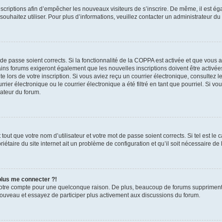
inscriptions afin d’empêcher les nouveaux visiteurs de s’inscrire. De même, il est é
s souhaitez utiliser. Pour plus d’informations, veuillez contacter un administrateur du
t de passe soient corrects. Si la fonctionnalité de la COPPA est activée et que vous 
ains forums exigeront également que les nouvelles inscriptions doivent être activée
te lors de votre inscription. Si vous aviez reçu un courrier électronique, consultez l
r électronique ou le courrier électronique a été filtré en tant que pourriel. Si vo
rateur du forum.
out que votre nom d’utilisateur et votre mot de passe soient corrects. Si tel est le
iétaire du site internet ait un problème de configuration et qu’il soit nécessaire de l
 plus me connecter ?!
votre compte pour une quelconque raison. De plus, beaucoup de forums suppriment pér
 nouveau et essayez de participer plus activement aux discussions du forum.