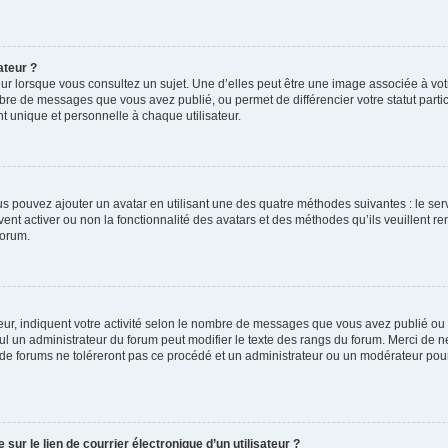
ateur ?
ur lorsque vous consultez un sujet. Une d’elles peut être une image associée à vo
mbre de messages que vous avez publié, ou permet de différencier votre statut parti
 unique et personnelle à chaque utilisateur.
ous pouvez ajouter un avatar en utilisant une des quatre méthodes suivantes : le serv
ent activer ou non la fonctionnalité des avatars et des méthodes qu’ils veuillent ren
forum.
ur, indiquent votre activité selon le nombre de messages que vous avez publié ou id
eul un administrateur du forum peut modifier le texte des rangs du forum. Merci de 
de forums ne toléreront pas ce procédé et un administrateur ou un modérateur pou
ur le lien de courrier électronique d’un utilisateur ?