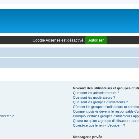
Google Adsense est désactivé.
Autoriser
Niveaux des utilisateurs et groupes d’uti
Que sont les administrateurs ?
Que sont les modérateurs ?
Que sont les groupes d’utilisateurs ?
Où sont les groupes d’utilisateurs et commen
Comment puis-je devenir le responsable d’un
nnecter ?!
Pourquoi certains groupes d’utilisateurs app
Qu’est-ce qu’un « groupe d’utilisateurs par 
Qu’est-ce que le lien « L’équipe » ?
Messagerie privée