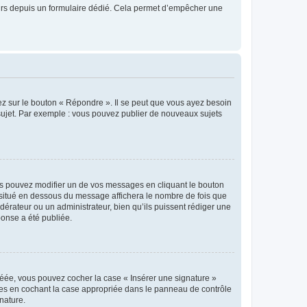
sateurs depuis un formulaire dédié. Cela permet d’empêcher une
ez sur le bouton « Répondre ». Il se peut que vous ayez besoin
 sujet. Par exemple : vous pouvez publier de nouveaux sujets
s pouvez modifier un de vos messages en cliquant le bouton
e situé en dessous du message affichera le nombre de fois que
modérateur ou un administrateur, bien qu’ils puissent rédiger une
ponse a été publiée.
réée, vous pouvez cocher la case « Insérer une signature »
ages en cochant la case appropriée dans le panneau de contrôle
gnature.