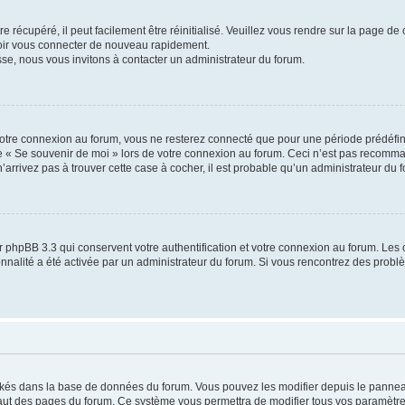
 récupéré, il peut facilement être réinitialisé. Veuillez vous rendre sur la page de
voir vous connecter de nouveau rapidement.
sse, nous vous invitons à contacter un administrateur du forum.
otre connexion au forum, vous ne resterez connecté que pour une période prédéfinie
se « Se souvenir de moi » lors de votre connexion au forum. Ceci n’est pas recomm
’arrivez pas à trouver cette case à cocher, il est probable qu’un administrateur du fo
 phpBB 3.3 qui conservent votre authentification et votre connexion au forum. Les 
tionnalité a été activée par un administrateur du forum. Si vous rencontrez des pro
ockés dans la base de données du forum. Vous pouvez les modifier depuis le panneau 
haut des pages du forum. Ce système vous permettra de modifier tous vos paramètre