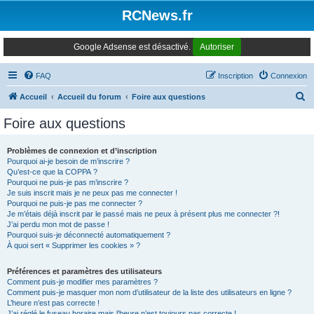
Panneau de gestion des cookies
RCNews.fr
Google Adsense est désactivé.
Autoriser
FAQ
Inscription
Connexion
R
Accueil
Accueil du forum
Foire aux questions
e
Foire aux questions
c
h
Problèmes de connexion et d’inscription
Pourquoi ai-je besoin de m’inscrire ?
e
Qu’est-ce que la COPPA ?
r
Pourquoi ne puis-je pas m’inscrire ?
Je suis inscrit mais je ne peux pas me connecter !
c
Pourquoi ne puis-je pas me connecter ?
Je m’étais déjà inscrit par le passé mais ne peux à présent plus me connecter ?!
h
J’ai perdu mon mot de passe !
e
Pourquoi suis-je déconnecté automatiquement ?
À quoi sert « Supprimer les cookies » ?
r
Préférences et paramètres des utilisateurs
Comment puis-je modifier mes paramètres ?
Comment puis-je masquer mon nom d’utilisateur de la liste des utilisateurs en ligne ?
L’heure n’est pas correcte !
J’ai réglé le fuseau horaire mais l’heure n’est toujours pas correcte !