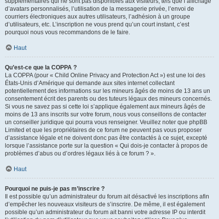
supplémentaires qui ne sont pas disponibles aux visiteurs, tels que l’affichage
d’avatars personnalisés, l’utilisation de la messagerie privée, l’envoi de
courriers électroniques aux autres utilisateurs, l’adhésion à un groupe
d’utilisateurs, etc. L’inscription ne vous prend qu’un court instant, c’est
pourquoi nous vous recommandons de le faire.
Haut
Qu’est-ce que la COPPA ?
La COPPA (pour « Child Online Privacy and Protection Act ») est une loi des
États-Unis d’Amérique qui demande aux sites internet collectant
potentiellement des informations sur les mineurs âgés de moins de 13 ans un
consentement écrit des parents ou des tuteurs légaux des mineurs concernés.
Si vous ne savez pas si cette loi s’applique également aux mineurs âgés de
moins de 13 ans inscrits sur votre forum, nous vous conseillons de contacter
un conseiller juridique qui pourra vous renseigner. Veuillez noter que phpBB
Limited et que les propriétaires de ce forum ne peuvent pas vous proposer
d’assistance légale et ne doivent donc pas être contactés à ce sujet, excepté
lorsque l’assistance porte sur la question « Qui dois-je contacter à propos de
problèmes d’abus ou d’ordres légaux liés à ce forum ? ».
Haut
Pourquoi ne puis-je pas m’inscrire ?
Il est possible qu’un administrateur du forum ait désactivé les inscriptions afin
d’empêcher les nouveaux visiteurs de s’inscrire. De même, il est également
possible qu’un administrateur du forum ait banni votre adresse IP ou interdit