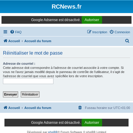
Panneau de gestion des cookies
RCNews.fr
Google Adsense est désactivé.
Autoriser
FAQ
Inscription
Connexion
R
Accueil
Accueil du forum
e
Réinitialiser le mot de passe
c
h
Adresse de courriel :
Cette adresse doit correspondre à l’adresse de courriel associée à votre compte. Si
e
vous ne l’avez jamais modifié depuis le panneau de contrôle de l’utilisateur, il s’agit de
l’adresse de courriel que vous avez spécifiée lors de votre inscription.
r
c
h
e
r
Accueil
Accueil du forum
Fuseau horaire sur
UTC+01:00
Google Adsense est désactivé.
Autoriser
Développé par
phpBB
® Forum Software © phpBB Limited