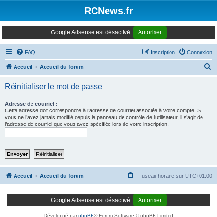
Panneau de gestion des cookies
RCNews.fr
Google Adsense est désactivé.
Autoriser
FAQ
Inscription
Connexion
R
Accueil
Accueil du forum
e
Réinitialiser le mot de passe
c
h
Adresse de courriel :
Cette adresse doit correspondre à l’adresse de courriel associée à votre compte. Si
e
vous ne l’avez jamais modifié depuis le panneau de contrôle de l’utilisateur, il s’agit de
l’adresse de courriel que vous avez spécifiée lors de votre inscription.
r
c
h
e
r
Accueil
Accueil du forum
Fuseau horaire sur
UTC+01:00
Google Adsense est désactivé.
Autoriser
Développé par
phpBB
® Forum Software © phpBB Limited