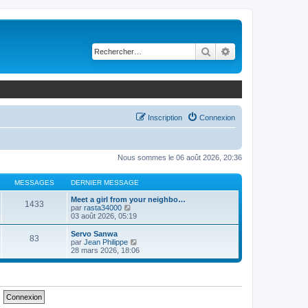
Rechercher
Recherche avancé
Inscription
Connexion
Nous sommes le 06 août 2026, 20:36
MESSAGES
DERNIER MESSAGE
Meet a girl from your neighbo…
1433
C
par
rasta34000
o
03 août 2026, 05:19
n
s
Servo Sanwa
83
u
C
par
Jean Philippe
l
o
28 mars 2026, 18:06
t
n
e
s
r
u
l
l
e
t
d
e
e
r