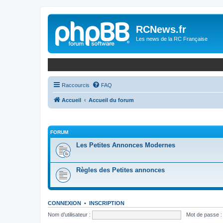
Panneau de gestion des cookies
RCNews.fr
Les news de la RC Française
Raccourcis
FAQ
Accueil
Accueil du forum
FORUM
Les Petites Annonces Modernes
Règles des Petites annonces
CONNEXION
•
INSCRIPTION
Nom d’utilisateur :
Mot de passe :