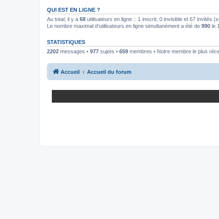
QUI EST EN LIGNE ?
Au total, il y a
68
utilisateurs en ligne :: 1 inscrit, 0 invisible et 67 invités
Le nombre maximal d’utilisateurs en ligne simultanément a été de
990
le 
STATISTIQUES
2202
messages •
977
sujets •
659
membres • Notre membre le plus réc
Accueil
Accueil du forum