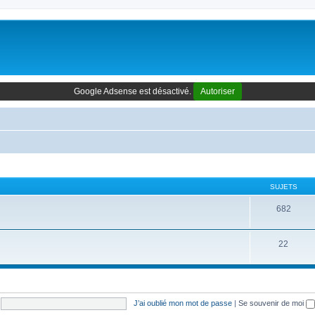
Google Adsense est désactivé.
Autoriser
SUJETS
682
22
J’ai oublié mon mot de passe
|
Se souvenir de moi