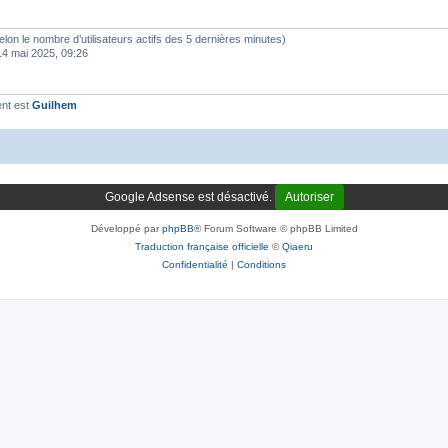
 (selon le nombre d’utilisateurs actifs des 5 dernières minutes)
14 mai 2025, 09:26
ent est
Guilhem
Google Adsense est désactivé.
Autoriser
Développé par
phpBB
® Forum Software © phpBB Limited
Traduction française officielle
©
Qiaeru
Confidentialité
|
Conditions