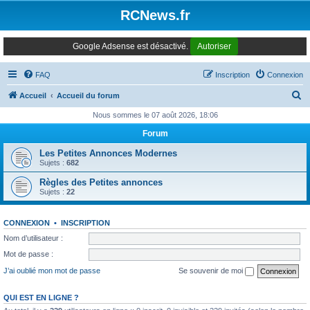
Panneau de gestion des cookies
RCNews.fr
Google Adsense est désactivé.
Autoriser
FAQ
Inscription
Connexion
R
Accueil
Accueil du forum
e
Nous sommes le 07 août 2026, 18:06
c
Forum
h
Les Petites Annonces Modernes
e
Sujets :
682
r
Règles des Petites annonces
Sujets :
22
c
h
CONNEXION
•
INSCRIPTION
e
Nom d’utilisateur :
r
Mot de passe :
J’ai oublié mon mot de passe
Se souvenir de moi
QUI EST EN LIGNE ?