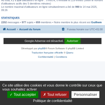
Au total, il y a
229
utilisateurs en ligne :: 0 inscrit, 0 invisible et 229 invités (selon le nombre
d’utilisateurs actifs des 5 dernières minutes)
Le nombre maximal d’utilisateurs en ligne simultanément a été de
990
le 14 mai 2025,
09:26
STATISTIQUES
2202
messages •
977
sujets •
659
membres • Notre membre le plus récent est
Guilhem
Accueil
Accueil du forum
Fuseau horaire sur
UTC+01:00
Google Adsense est désactivé.
Autoriser
Développé par
phpBB
® Forum Software © phpBB Limited
Traduction française officielle
©
Qiaeru
Confidentialité
|
Conditions
Ce site utilise des cookies et vous donne le contrôle sur ceux que
vous souhaitez activer
Tout accepter
Tout refuser
Personnaliser
Politique de confidentialité