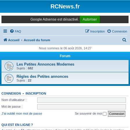
Panneau de gestion des cookies
RCNews.fr
Google Adsense est désactivé.
Autoriser
FAQ
Inscription
Connexion
R
Accueil
Accueil du forum
e
Nous sommes le 06 août 2026, 14:27
c
Forum
h
Les Petites Annonces Modernes
e
Sujets :
682
r
Règles des Petites annonces
Sujets :
22
c
h
CONNEXION
•
INSCRIPTION
e
Nom d’utilisateur :
r
Mot de passe :
J’ai oublié mon mot de passe
Se souvenir de moi
QUI EST EN LIGNE ?