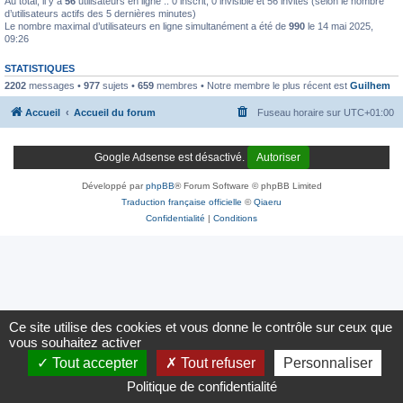
Au total, il y a
56
utilisateurs en ligne :: 0 inscrit, 0 invisible et 56 invités (selon le nombre
d’utilisateurs actifs des 5 dernières minutes)
Le nombre maximal d’utilisateurs en ligne simultanément a été de
990
le 14 mai 2025,
09:26
STATISTIQUES
2202
messages •
977
sujets •
659
membres • Notre membre le plus récent est
Guilhem
Accueil
Accueil du forum
Fuseau horaire sur
UTC+01:00
Google Adsense est désactivé.
Autoriser
Développé par
phpBB
® Forum Software © phpBB Limited
Traduction française officielle
©
Qiaeru
Confidentialité
|
Conditions
Ce site utilise des cookies et vous donne le contrôle sur ceux que
vous souhaitez activer
Tout accepter
Tout refuser
Personnaliser
Politique de confidentialité