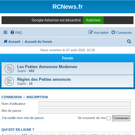
Panneau de gestion des cookies
RCNews.fr
Google Adsense est désactivé.
Autoriser
FAQ
Inscription
Connexion
R
Accueil
Accueil du forum
e
Nous sommes le 07 août 2026, 16:35
c
Forum
h
Les Petites Annonces Modernes
e
Sujets :
682
r
Règles des Petites annonces
Sujets :
22
c
h
CONNEXION
•
INSCRIPTION
e
Nom d’utilisateur :
r
Mot de passe :
J’ai oublié mon mot de passe
Se souvenir de moi
QUI EST EN LIGNE ?