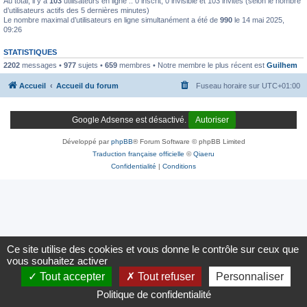
Au total, il y a
103
utilisateurs en ligne :: 0 inscrit, 0 invisible et 103 invités (selon le nombre
d’utilisateurs actifs des 5 dernières minutes)
Le nombre maximal d’utilisateurs en ligne simultanément a été de
990
le 14 mai 2025,
09:26
STATISTIQUES
2202
messages •
977
sujets •
659
membres • Notre membre le plus récent est
Guilhem
Accueil
Accueil du forum
Fuseau horaire sur
UTC+01:00
Google Adsense est désactivé.
Autoriser
Développé par
phpBB
® Forum Software © phpBB Limited
Traduction française officielle
©
Qiaeru
Confidentialité
|
Conditions
Ce site utilise des cookies et vous donne le contrôle sur ceux que
vous souhaitez activer
Tout accepter
Tout refuser
Personnaliser
Politique de confidentialité