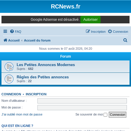
Panneau de gestion des cookies
RCNews.fr
Google Adsense est désactivé.
Autoriser
FAQ
Inscription
Connexion
R
Accueil
Accueil du forum
e
Nous sommes le 07 août 2026, 04:20
c
Forum
h
Les Petites Annonces Modernes
e
Sujets :
682
r
Règles des Petites annonces
Sujets :
22
c
h
CONNEXION
•
INSCRIPTION
e
Nom d’utilisateur :
r
Mot de passe :
J’ai oublié mon mot de passe
Se souvenir de moi
QUI EST EN LIGNE ?