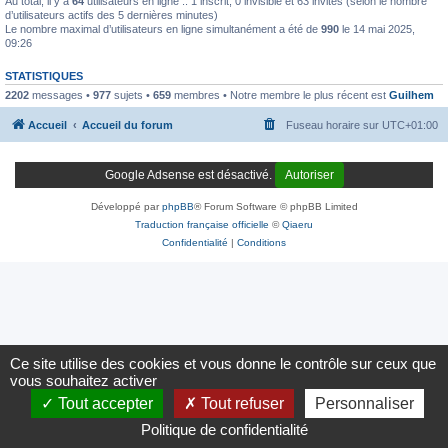
Au total, il y a
64
utilisateurs en ligne :: 1 inscrit, 0 invisible et 63 invités (selon le nombre
d’utilisateurs actifs des 5 dernières minutes)
Le nombre maximal d’utilisateurs en ligne simultanément a été de
990
le 14 mai 2025,
09:26
STATISTIQUES
2202
messages •
977
sujets •
659
membres • Notre membre le plus récent est
Guilhem
Accueil
Accueil du forum
Fuseau horaire sur
UTC+01:00
Google Adsense est désactivé.
Autoriser
Développé par
phpBB
® Forum Software © phpBB Limited
Traduction française officielle
©
Qiaeru
Confidentialité
|
Conditions
Ce site utilise des cookies et vous donne le contrôle sur ceux que
vous souhaitez activer
Tout accepter
Tout refuser
Personnaliser
Politique de confidentialité