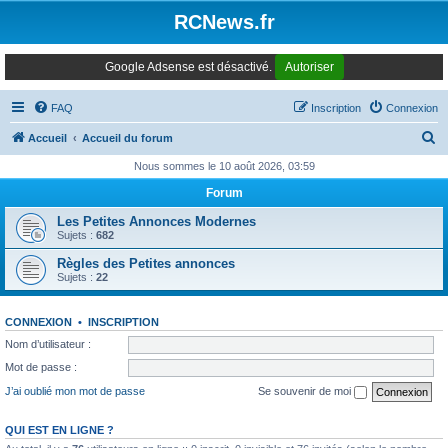
Panneau de gestion des cookies
RCNews.fr
Google Adsense est désactivé.
Autoriser
FAQ
Inscription
Connexion
R
Accueil
Accueil du forum
e
Nous sommes le 10 août 2026, 03:59
c
Forum
h
Les Petites Annonces Modernes
e
Sujets :
682
r
Règles des Petites annonces
Sujets :
22
c
h
CONNEXION
•
INSCRIPTION
e
Nom d’utilisateur :
r
Mot de passe :
J’ai oublié mon mot de passe
Se souvenir de moi
QUI EST EN LIGNE ?