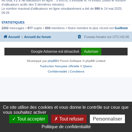
Au total, il y a
76
utilisateurs en ligne :: 0 inscrit, 0 invisible et 76 invités (selon le nombre
d’utilisateurs actifs des 5 dernières minutes)
Le nombre maximal d’utilisateurs en ligne simultanément a été de
990
le 14 mai 2025,
09:26
STATISTIQUES
2202
messages •
977
sujets •
659
membres • Notre membre le plus récent est
Guilhem
Accueil
Accueil du forum
Fuseau horaire sur
UTC+01:00
Google Adsense est désactivé.
Autoriser
Développé par
phpBB
® Forum Software © phpBB Limited
Traduction française officielle
©
Qiaeru
Confidentialité
|
Conditions
Ce site utilise des cookies et vous donne le contrôle sur ceux que
vous souhaitez activer
Tout accepter
Tout refuser
Personnaliser
Politique de confidentialité