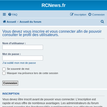
Panneau de gestion des cookies
RCNews.fr
FAQ
Inscription
Connexion
R
Accueil
Accueil du forum
e
Vous devez vous inscrire et vous connecter afin de pouvoir
c
consulter le profil des utilisateurs.
h
Nom d’utilisateur :
e
r
Mot de passe :
c
h
J’ai oublié mon mot de passe
e
Se souvenir de moi
Masquer ma présence lors de cette session
r
INSCRIPTION
Vous devez être inscrit avant de pouvoir vous connecter. L’inscription est
rapide et vous offre de nombreux avantages. Les administrateurs du forum
peuvent accorder des fonctionnalités supplémentaires aux utilisateurs inscrits.