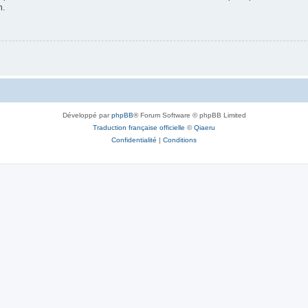
n.
Développé par
phpBB
® Forum Software © phpBB Limited
Traduction française officielle
©
Qiaeru
Confidentialité
|
Conditions