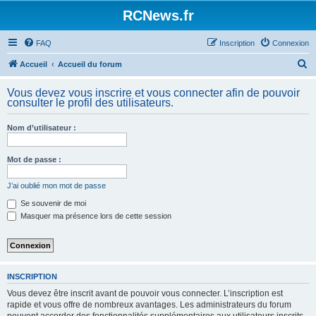
Panneau de gestion des cookies
RCNews.fr
FAQ
Inscription
Connexion
R
Accueil
Accueil du forum
e
Vous devez vous inscrire et vous connecter afin de pouvoir
c
consulter le profil des utilisateurs.
h
Nom d’utilisateur :
e
r
Mot de passe :
c
h
J’ai oublié mon mot de passe
e
Se souvenir de moi
Masquer ma présence lors de cette session
r
INSCRIPTION
Vous devez être inscrit avant de pouvoir vous connecter. L’inscription est
rapide et vous offre de nombreux avantages. Les administrateurs du forum
peuvent accorder des fonctionnalités supplémentaires aux utilisateurs inscrits.