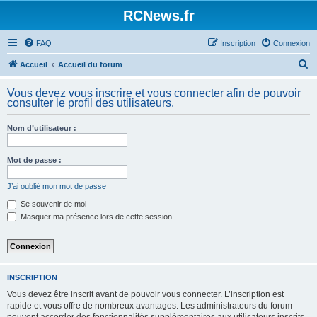
Panneau de gestion des cookies
RCNews.fr
FAQ
Inscription
Connexion
R
Accueil
Accueil du forum
e
Vous devez vous inscrire et vous connecter afin de pouvoir
c
consulter le profil des utilisateurs.
h
Nom d’utilisateur :
e
r
Mot de passe :
c
h
J’ai oublié mon mot de passe
e
Se souvenir de moi
Masquer ma présence lors de cette session
r
INSCRIPTION
Vous devez être inscrit avant de pouvoir vous connecter. L’inscription est
rapide et vous offre de nombreux avantages. Les administrateurs du forum
peuvent accorder des fonctionnalités supplémentaires aux utilisateurs inscrits.