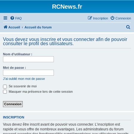
Panneau de gestion des cookies
RCNews.fr
FAQ
Inscription
Connexion
R
Accueil
Accueil du forum
e
Vous devez vous inscrire et vous connecter afin de pouvoir
c
consulter le profil des utilisateurs.
h
Nom d’utilisateur :
e
r
Mot de passe :
c
h
J’ai oublié mon mot de passe
e
Se souvenir de moi
Masquer ma présence lors de cette session
r
INSCRIPTION
Vous devez être inscrit avant de pouvoir vous connecter. L’inscription est
rapide et vous offre de nombreux avantages. Les administrateurs du forum
peuvent accorder des fonctionnalités supplémentaires aux utilisateurs inscrits.