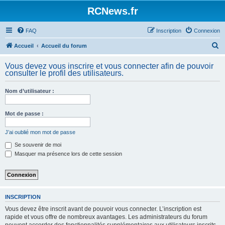
Panneau de gestion des cookies
RCNews.fr
FAQ
Inscription
Connexion
R
Accueil
Accueil du forum
e
Vous devez vous inscrire et vous connecter afin de pouvoir
c
consulter le profil des utilisateurs.
h
Nom d’utilisateur :
e
r
Mot de passe :
c
h
J’ai oublié mon mot de passe
e
Se souvenir de moi
Masquer ma présence lors de cette session
r
INSCRIPTION
Vous devez être inscrit avant de pouvoir vous connecter. L’inscription est
rapide et vous offre de nombreux avantages. Les administrateurs du forum
peuvent accorder des fonctionnalités supplémentaires aux utilisateurs inscrits.