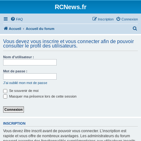
Panneau de gestion des cookies
RCNews.fr
FAQ
Inscription
Connexion
R
Accueil
Accueil du forum
e
Vous devez vous inscrire et vous connecter afin de pouvoir
c
consulter le profil des utilisateurs.
h
Nom d’utilisateur :
e
r
Mot de passe :
c
h
J’ai oublié mon mot de passe
e
Se souvenir de moi
Masquer ma présence lors de cette session
r
INSCRIPTION
Vous devez être inscrit avant de pouvoir vous connecter. L’inscription est
rapide et vous offre de nombreux avantages. Les administrateurs du forum
peuvent accorder des fonctionnalités supplémentaires aux utilisateurs inscrits.