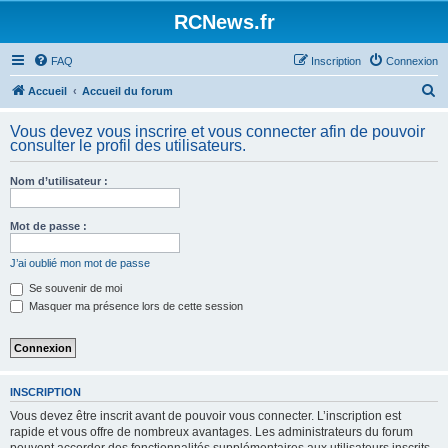
Panneau de gestion des cookies
RCNews.fr
FAQ
Inscription
Connexion
R
Accueil
Accueil du forum
e
Vous devez vous inscrire et vous connecter afin de pouvoir
c
consulter le profil des utilisateurs.
h
Nom d’utilisateur :
e
r
Mot de passe :
c
h
J’ai oublié mon mot de passe
e
Se souvenir de moi
Masquer ma présence lors de cette session
r
INSCRIPTION
Vous devez être inscrit avant de pouvoir vous connecter. L’inscription est
rapide et vous offre de nombreux avantages. Les administrateurs du forum
peuvent accorder des fonctionnalités supplémentaires aux utilisateurs inscrits.