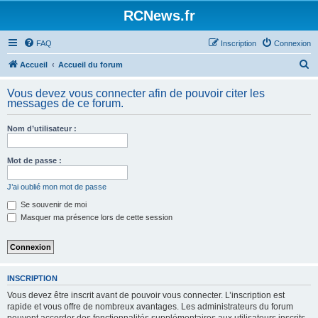
Panneau de gestion des cookies
RCNews.fr
FAQ
Inscription
Connexion
R
Accueil
Accueil du forum
e
Vous devez vous connecter afin de pouvoir citer les
c
messages de ce forum.
h
Nom d’utilisateur :
e
r
Mot de passe :
c
h
J’ai oublié mon mot de passe
e
Se souvenir de moi
Masquer ma présence lors de cette session
r
INSCRIPTION
Vous devez être inscrit avant de pouvoir vous connecter. L’inscription est
rapide et vous offre de nombreux avantages. Les administrateurs du forum
peuvent accorder des fonctionnalités supplémentaires aux utilisateurs inscrits.