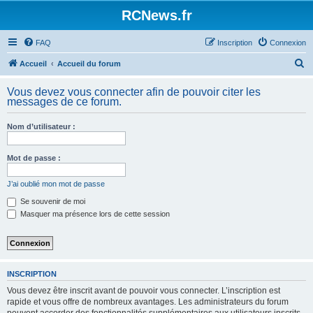
Panneau de gestion des cookies
RCNews.fr
FAQ
Inscription
Connexion
R
Accueil
Accueil du forum
e
Vous devez vous connecter afin de pouvoir citer les
c
messages de ce forum.
h
Nom d’utilisateur :
e
r
Mot de passe :
c
h
J’ai oublié mon mot de passe
e
Se souvenir de moi
Masquer ma présence lors de cette session
r
INSCRIPTION
Vous devez être inscrit avant de pouvoir vous connecter. L’inscription est
rapide et vous offre de nombreux avantages. Les administrateurs du forum
peuvent accorder des fonctionnalités supplémentaires aux utilisateurs inscrits.