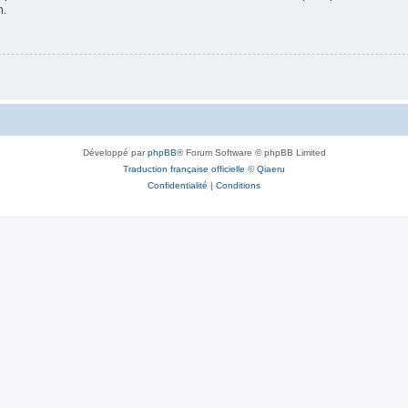
n.
Développé par
phpBB
® Forum Software © phpBB Limited
Traduction française officielle
©
Qiaeru
Confidentialité
|
Conditions