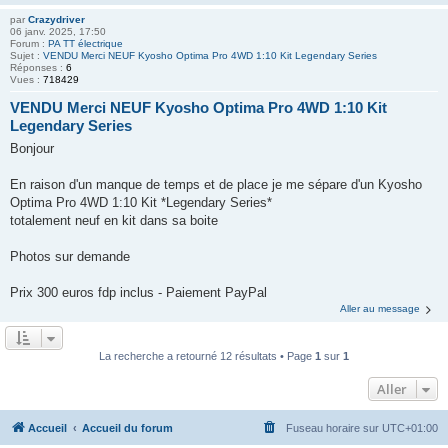
par
Crazydriver
06 janv. 2025, 17:50
Forum :
PA TT électrique
Sujet :
VENDU Merci NEUF Kyosho Optima Pro 4WD 1:10 Kit Legendary Series
Réponses :
6
Vues :
718429
VENDU Merci NEUF Kyosho Optima Pro 4WD 1:10 Kit
Legendary Series
Bonjour
En raison d'un manque de temps et de place je me sépare d'un Kyosho
Optima Pro 4WD 1:10 Kit *Legendary Series*
totalement neuf en kit dans sa boite
Photos sur demande
Prix 300 euros fdp inclus - Paiement PayPal
Aller au message
La recherche a retourné 12 résultats • Page
1
sur
1
Aller
Accueil
Accueil du forum
Fuseau horaire sur
UTC+01:00