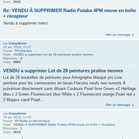
Vues :
3616
Re: VENDU À SUPPRIMER Radio Futaba 4PM neuve en boîte
+ récepteur
Vendu à supprimer merci
Aller au message
par
Crazydriver
18 avr. 2026, 15:27
Forum :
PA Diverses
Sujet :
VENDU a supprimer Lot de 26 peintures proline neuves
Réponses :
2
Vues :
3882
VENDU a supprimer Lot de 26 peintures proline neuves
Lot de 26 bouteilles de peintures pour Aérographe Marque pro Line
peinture pour les carrosseries en lexan Flacons neufs non ouverts À
pulvériser directement sans diluant Couleurs Pearl lime Green x2 Héritage
bleu x 2 Green Fluorescent blue White x 2 Fluorescent orange Pearl red x
2 Mojave sand Pearl...
Aller au message
par
Crazydriver
18 avr. 2026, 14:05
Forum :
PA Radio et électronique
Sujet :
VENDU À SUPPRIMER Radio Futaba 4PM neuve en boîte + récepteur
Réponses :
1
Vues :
3616