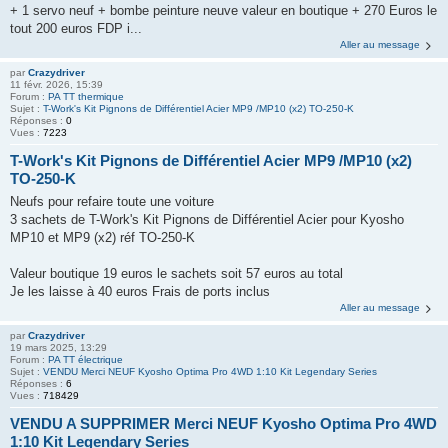
+ 1 servo neuf + bombe peinture neuve valeur en boutique + 270 Euros le
tout 200 euros FDP i...
Aller au message
par
Crazydriver
11 févr. 2026, 15:39
Forum :
PA TT thermique
Sujet :
T-Work's Kit Pignons de Différentiel Acier MP9 /MP10 (x2) TO-250-K
Réponses :
0
Vues :
7223
T-Work's Kit Pignons de Différentiel Acier MP9 /MP10 (x2)
TO-250-K
Neufs pour refaire toute une voiture
3 sachets de T-Work's Kit Pignons de Différentiel Acier pour Kyosho
MP10 et MP9 (x2) réf TO-250-K
Valeur boutique 19 euros le sachets soit 57 euros au total
Je les laisse à 40 euros Frais de ports inclus
Aller au message
par
Crazydriver
19 mars 2025, 13:29
Forum :
PA TT électrique
Sujet :
VENDU Merci NEUF Kyosho Optima Pro 4WD 1:10 Kit Legendary Series
Réponses :
6
Vues :
718429
VENDU A SUPPRIMER Merci NEUF Kyosho Optima Pro 4WD
1:10 Kit Legendary Series