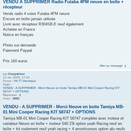
VENDU À SUPPRIMER Radio Futaba 4PM neuve en boîte +
récepteur
Vends radio 4 voies Futaba 4PM neuve
Encore en boîte jamais utilisée
Livré avec récepteur R304SB-E neuf également
Achetée en France
Notice en français
Photo sur demande
Paiement Paypal
Prix 160 euros
Aller au message
par
Crazydriver
12 avr. 2026, 17:24
Forum :
PA TT électrique
Sujet :
VENDU - A SUPPRIMER - Merci Neuve en boite Tamiya MB-01 Mini Cooper Racing KIT
58747 + OPTIONS
Réponses :
1
Vues :
3682
VENDU - A SUPPRIMER - Merci Neuve en boite Tamiya MB-
01 Mini Cooper Racing KIT 58747 + OPTIONS
Tamiya MB-01 Mini Cooper Racing KIT 58747 complète avec moteur et
variateur Neuve en boîte + moteur 540 23t option yeah Racing neuf en
boîte + kit roulement neuf yeah racing + 4 amortisseurs option alu neufs