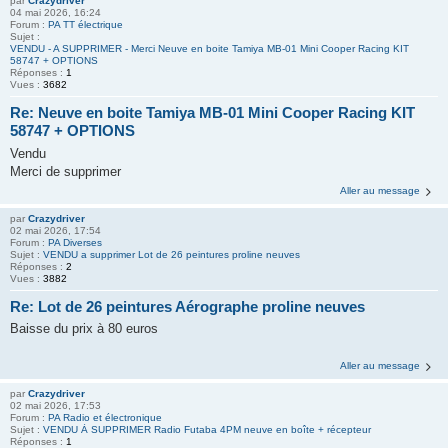
par
Crazydriver
04 mai 2026, 16:24
Forum :
PA TT électrique
Sujet :
VENDU - A SUPPRIMER - Merci Neuve en boite Tamiya MB-01 Mini Cooper Racing KIT
58747 + OPTIONS
Réponses :
1
Vues :
3682
Re: Neuve en boite Tamiya MB-01 Mini Cooper Racing KIT
58747 + OPTIONS
Vendu
Merci de supprimer
Aller au message
par
Crazydriver
02 mai 2026, 17:54
Forum :
PA Diverses
Sujet :
VENDU a supprimer Lot de 26 peintures proline neuves
Réponses :
2
Vues :
3882
Re: Lot de 26 peintures Aérographe proline neuves
Baisse du prix à 80 euros
Aller au message
par
Crazydriver
02 mai 2026, 17:53
Forum :
PA Radio et électronique
Sujet :
VENDU À SUPPRIMER Radio Futaba 4PM neuve en boîte + récepteur
Réponses :
1