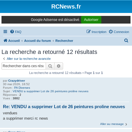
Panneau de gestion des cookies
RCNews.fr
Google Adsense est désactivé.
Autoriser
FAQ
Inscription
Connexion
R
Accueil
Accueil du forum
Rechercher
e
La recherche a retourné 12 résultats
c
Aller sur la recherche avancée
h
Rechercher
Recherche avancée
e
La recherche a retourné 12 résultats • Page
1
sur
1
r
par
Crazydriver
c
30 mai 2026, 18:52
Forum :
PA Diverses
h
Sujet :
VENDU a supprimer Lot de 26 peintures proline neuves
Réponses :
2
e
Vues :
3882
r
Re: VENDU a supprimer Lot de 26 peintures proline neuves
vendues
a supprimer merci rc news
Aller au message