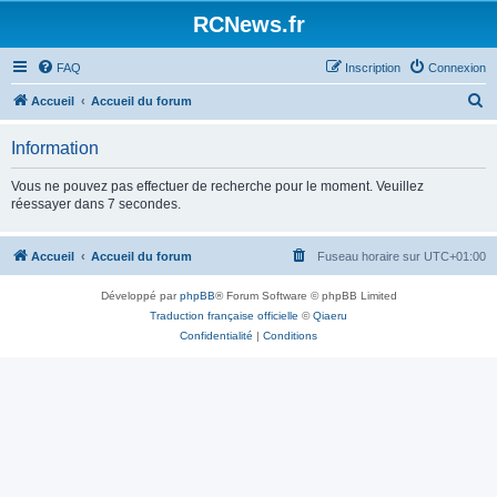
Panneau de gestion des cookies
RCNews.fr
FAQ
Inscription
Connexion
R
Accueil
Accueil du forum
e
Information
c
h
Vous ne pouvez pas effectuer de recherche pour le moment. Veuillez
réessayer dans 7 secondes.
e
r
Accueil
Accueil du forum
Fuseau horaire sur
UTC+01:00
c
h
Développé par
phpBB
® Forum Software © phpBB Limited
e
Traduction française officielle
©
Qiaeru
Confidentialité
|
Conditions
r