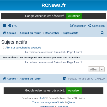
Panneau de gestion des cookies
RCNews.fr
Google Adsense est désactivé.
Autoriser
FAQ
Inscription
Connexion
R
Accueil
Accueil du forum
Rechercher
Sujets actifs
e
Sujets actifs
c
Aller sur la recherche avancée
h
La recherche a retourné 0 résultat • Page
1
sur
1
e
Aucun résultat ne correspond aux termes que vous avez spécifiés.
r
La recherche a retourné 0 résultat • Page
1
sur
1
c
Aller
h
Accueil
Accueil du forum
Fuseau horaire sur
UTC+01:00
e
r
Google Adsense est désactivé.
Autoriser
Développé par
phpBB
® Forum Software © phpBB Limited
Traduction française officielle
©
Qiaeru
Confidentialité
|
Conditions