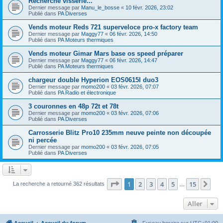
Recherche visserie...
Dernier message par
Manu_le_bosse
«
10 févr. 2026, 23:02
Publié dans
PA Diverses
Vends moteur Reds 721 superveloce pro-x factory team
Dernier message par
Maggy77
«
06 févr. 2026, 14:50
Publié dans
PA Moteurs thermiques
Vends moteur Gimar Mars base os speed préparer
Dernier message par
Maggy77
«
06 févr. 2026, 14:47
Publié dans
PA Moteurs thermiques
chargeur double Hyperion EOS0615I duo3
Dernier message par
momo200
«
03 févr. 2026, 07:07
Publié dans
PA Radio et électronique
3 couronnes en 48p 72t et 78t
Dernier message par
momo200
«
03 févr. 2026, 07:06
Publié dans
PA Diverses
Carrosserie Blitz Pro10 235mm neuve peinte non découpée
ni percée
Dernier message par
momo200
«
03 févr. 2026, 07:05
Publié dans
PA Diverses
Page
1
sur
15
1
2
3
4
5
15
Sui
La recherche a retourné 362 résultats
…
Aller
Accueil
Accueil du forum
Fuseau horaire sur
UTC+01:00