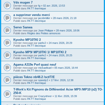
Vds mugen 7
Dernier message par
fg
«
02 avr. 2026, 13:53
Publié dans
PA TT thermique
a supprimer vendu merci
Dernier message par
jacobmiller
«
28 mars 2026, 21:18
Publié dans
PA TT électrique
Servo Sanwa
Dernier message par
Jean Philippe
«
28 mars 2026, 18:06
Publié dans
Règles des Petites annonces
Kyosho MP10TKI 2
Dernier message par
pat4x2
«
24 mars 2026, 20:29
Publié dans
PA TT électrique
Kyosho MP9/ MP10TKI 1/ MP10TKI 2
Dernier message par
pat4x2
«
24 mars 2026, 20:25
Publié dans
PA TT thermique
Agama A319e Perf quasi neuf
Dernier message par
mickaelkael
«
05 mars 2026, 16:44
Publié dans
PA TT électrique
pièces Tekno nb48.2 /sct/T/E
Dernier message par
speedy2
«
17 févr. 2026, 12:38
Publié dans
PA TT thermique
T-Work's Kit Pignons de Différentiel Acier MP9 /MP10 (x2) TO-
250-K
Dernier message par
Crazydriver
«
11 févr. 2026, 15:39
Publié dans
PA TT thermique