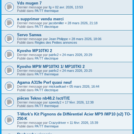
Vds mugen 7
Dernier message par
fg
«
02 avr. 2026, 13:53
Publié dans
PA TT thermique
a supprimer vendu merci
Dernier message par
jacobmiller
«
28 mars 2026, 21:18
Publié dans
PA TT électrique
Servo Sanwa
Dernier message par
Jean Philippe
«
28 mars 2026, 18:06
Publié dans
Règles des Petites annonces
Kyosho MP10TKI 2
Dernier message par
pat4x2
«
24 mars 2026, 20:29
Publié dans
PA TT électrique
Kyosho MP9/ MP10TKI 1/ MP10TKI 2
Dernier message par
pat4x2
«
24 mars 2026, 20:25
Publié dans
PA TT thermique
Agama A319e Perf quasi neuf
Dernier message par
mickaelkael
«
05 mars 2026, 16:44
Publié dans
PA TT électrique
pièces Tekno nb48.2 /sct/T/E
Dernier message par
speedy2
«
17 févr. 2026, 12:38
Publié dans
PA TT thermique
T-Work's Kit Pignons de Différentiel Acier MP9 /MP10 (x2) TO-
250-K
Dernier message par
Crazydriver
«
11 févr. 2026, 15:39
Publié dans
PA TT thermique