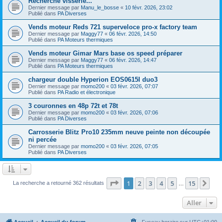
Recherche visserie...
Dernier message par
Manu_le_bosse
«
10 févr. 2026, 23:02
Publié dans
PA Diverses
Vends moteur Reds 721 superveloce pro-x factory team
Dernier message par
Maggy77
«
06 févr. 2026, 14:50
Publié dans
PA Moteurs thermiques
Vends moteur Gimar Mars base os speed préparer
Dernier message par
Maggy77
«
06 févr. 2026, 14:47
Publié dans
PA Moteurs thermiques
chargeur double Hyperion EOS0615I duo3
Dernier message par
momo200
«
03 févr. 2026, 07:07
Publié dans
PA Radio et électronique
3 couronnes en 48p 72t et 78t
Dernier message par
momo200
«
03 févr. 2026, 07:06
Publié dans
PA Diverses
Carrosserie Blitz Pro10 235mm neuve peinte non découpée
ni percée
Dernier message par
momo200
«
03 févr. 2026, 07:05
Publié dans
PA Diverses
Page
1
sur
15
1
2
3
4
5
15
Sui
La recherche a retourné 362 résultats
…
Aller
Accueil
Accueil du forum
Fuseau horaire sur
UTC+01:00