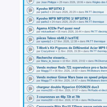
par
Jean Philippe
»
28 mars 2026, 18:06
» dans
Règles des 
Kyosho MP10TKI 2
par
pat4x2
»
24 mars 2026, 20:29
» dans
PA TT électrique
Kyosho MP9/ MP10TKI 1/ MP10TKI 2
par
pat4x2
»
24 mars 2026, 20:25
» dans
PA TT thermique
Agama A319e Perf quasi neuf
par
mickaelkael
»
05 mars 2026, 16:44
» dans
PA TT électri
pièces Tekno nb48.2 /sct/T/E
par
speedy2
»
17 févr. 2026, 12:38
» dans
PA TT thermique
T-Work's Kit Pignons de Différentiel Acier MP9
par
Crazydriver
»
11 févr. 2026, 15:39
» dans
PA TT thermiq
Recherche visserie...
par
Manu_le_bosse
»
10 févr. 2026, 23:02
» dans
PA Divers
Vends moteur Reds 721 superveloce pro-x fact
par
Maggy77
»
06 févr. 2026, 14:50
» dans
PA Moteurs ther
Vends moteur Gimar Mars base os speed prépa
par
Maggy77
»
06 févr. 2026, 14:47
» dans
PA Moteurs ther
chargeur double Hyperion EOS0615I duo3
par
momo200
»
03 févr. 2026, 07:07
» dans
PA Radio et élec
3 couronnes en 48p 72t et 78t
par
momo200
»
03 févr. 2026, 07:06
» dans
PA Diverses
Carrosserie Blitz Pro10 235mm neuve peinte n