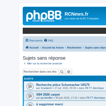
Panneau de gestion des cookies
RCNews.fr
Les news de la RC Française
Raccourcis
FAQ
Accueil
Accueil du forum
Rechercher
Sujets sans rép
Sujets sans réponse
Aller sur la recherche avancée
Rechercher
Recherche avancée
SUJETS
Recherche pièce Schumacher U4175
par
XzedamX
»
27 juil. 2026, 09:39
» dans
PA TT électrique
XB4 2026 carpet
par
jacobmiller
»
30 juin 2026, 17:22
» dans
PA TT électrique
à supprimer merci