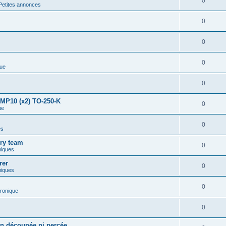
0
Petites annonces
0
0
0
que
0
 /MP10 (x2) TO-250-K
0
ue
0
es
ory team
0
miques
rer
0
miques
0
tronique
0
on découpée ni percée