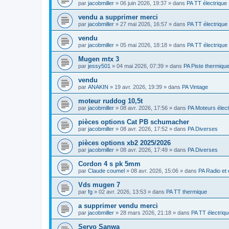
par
jacobmiller
»
06 juin 2026, 19:37
» dans
PA TT électrique
vendu a supprimer merci
par
jacobmiller
»
27 mai 2026, 16:57
» dans
PA TT électrique
vendu
par
jacobmiller
»
05 mai 2026, 18:18
» dans
PA TT électrique
Mugen mtx 3
par
jessy501
»
04 mai 2026, 07:39
» dans
PA Piste thermiqu
vendu
par
ANAKIN
»
19 avr. 2026, 19:39
» dans
PA Vintage
moteur ruddog 10,5t
par
jacobmiller
»
08 avr. 2026, 17:56
» dans
PA Moteurs élect
pièces options Cat PB schumacher
par
jacobmiller
»
08 avr. 2026, 17:52
» dans
PA Diverses
pièces options xb2 2025/2026
par
jacobmiller
»
08 avr. 2026, 17:49
» dans
PA Diverses
Cordon 4 s pk 5mm
par
Claude coumel
»
08 avr. 2026, 15:06
» dans
PA Radio et 
Vds mugen 7
par
fg
»
02 avr. 2026, 13:53
» dans
PA TT thermique
a supprimer vendu merci
par
jacobmiller
»
28 mars 2026, 21:18
» dans
PA TT électriq
Servo Sanwa