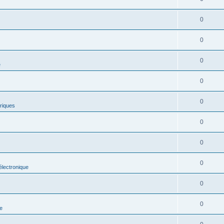
0
0
0
e
0
0
riques
0
0
0
électronique
0
0
ue