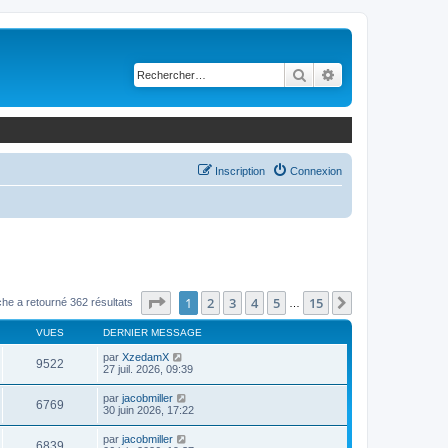
Rechercher
Recherche avancé
Inscription
Connexion
Page
1
sur
15
1
2
3
4
5
15
Suivant
he a retourné 362 résultats
…
VUES
DERNIER MESSAGE
par
XzedamX
9522
27 juil. 2026, 09:39
par
jacobmiller
6769
30 juin 2026, 17:22
par
jacobmiller
6839