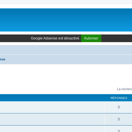
Google Adsense est désactivé.
Autoriser
onse
La recherc
RÉPONSES
0
0
0