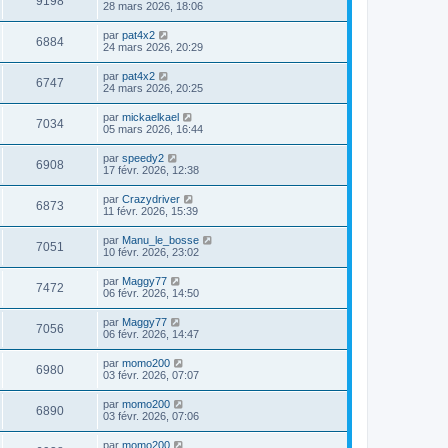
9198
28 mars 2026, 18:06
par
pat4x2
6884
24 mars 2026, 20:29
par
pat4x2
6747
24 mars 2026, 20:25
par
mickaelkael
7034
05 mars 2026, 16:44
par
speedy2
6908
17 févr. 2026, 12:38
par
Crazydriver
6873
11 févr. 2026, 15:39
par
Manu_le_bosse
7051
10 févr. 2026, 23:02
par
Maggy77
7472
06 févr. 2026, 14:50
par
Maggy77
7056
06 févr. 2026, 14:47
par
momo200
6980
03 févr. 2026, 07:07
par
momo200
6890
03 févr. 2026, 07:06
par
momo200