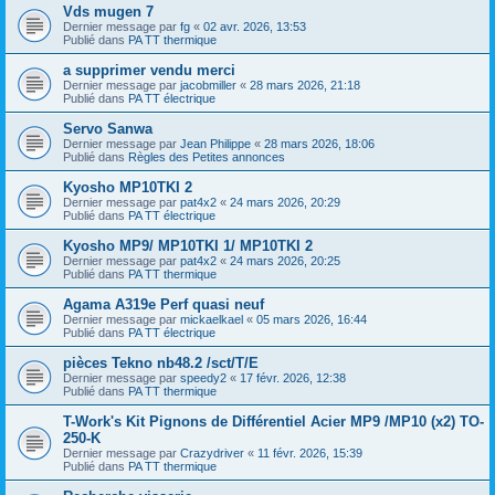
Vds mugen 7
Dernier message par
fg
«
02 avr. 2026, 13:53
Publié dans
PA TT thermique
a supprimer vendu merci
Dernier message par
jacobmiller
«
28 mars 2026, 21:18
Publié dans
PA TT électrique
Servo Sanwa
Dernier message par
Jean Philippe
«
28 mars 2026, 18:06
Publié dans
Règles des Petites annonces
Kyosho MP10TKI 2
Dernier message par
pat4x2
«
24 mars 2026, 20:29
Publié dans
PA TT électrique
Kyosho MP9/ MP10TKI 1/ MP10TKI 2
Dernier message par
pat4x2
«
24 mars 2026, 20:25
Publié dans
PA TT thermique
Agama A319e Perf quasi neuf
Dernier message par
mickaelkael
«
05 mars 2026, 16:44
Publié dans
PA TT électrique
pièces Tekno nb48.2 /sct/T/E
Dernier message par
speedy2
«
17 févr. 2026, 12:38
Publié dans
PA TT thermique
T-Work's Kit Pignons de Différentiel Acier MP9 /MP10 (x2) TO-
250-K
Dernier message par
Crazydriver
«
11 févr. 2026, 15:39
Publié dans
PA TT thermique