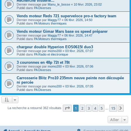
Recherche visserie...
Dernier message par
Manu_le_bosse
«
10 févr. 2026, 23:02
Publié dans
PA Diverses
Vends moteur Reds 721 superveloce pro-x factory team
Dernier message par
Maggy77
«
06 févr. 2026, 14:50
Publié dans
PA Moteurs thermiques
Vends moteur Gimar Mars base os speed préparer
Dernier message par
Maggy77
«
06 févr. 2026, 14:47
Publié dans
PA Moteurs thermiques
chargeur double Hyperion EOS0615I duo3
Dernier message par
momo200
«
03 févr. 2026, 07:07
Publié dans
PA Radio et électronique
3 couronnes en 48p 72t et 78t
Dernier message par
momo200
«
03 févr. 2026, 07:06
Publié dans
PA Diverses
Carrosserie Blitz Pro10 235mm neuve peinte non découpée
ni percée
Dernier message par
momo200
«
03 févr. 2026, 07:05
Publié dans
PA Diverses
Page
1
sur
15
1
2
3
4
5
15
Sui
La recherche a retourné 362 résultats
…
Aller
Accueil
Accueil du forum
Fuseau horaire sur
UTC+01:00