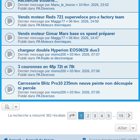
Recherche visserie...
Dernier message par
Manu_le_bosse
«
10 févr. 2026, 23:02
Publié dans
PA Diverses
Vends moteur Reds 721 superveloce pro-x factory team
Dernier message par
Maggy77
«
06 févr. 2026, 14:50
Publié dans
PA Moteurs thermiques
Vends moteur Gimar Mars base os speed préparer
Dernier message par
Maggy77
«
06 févr. 2026, 14:47
Publié dans
PA Moteurs thermiques
chargeur double Hyperion EOS0615I duo3
Dernier message par
momo200
«
03 févr. 2026, 07:07
Publié dans
PA Radio et électronique
3 couronnes en 48p 72t et 78t
Dernier message par
momo200
«
03 févr. 2026, 07:06
Publié dans
PA Diverses
Carrosserie Blitz Pro10 235mm neuve peinte non découpée
ni percée
Dernier message par
momo200
«
03 févr. 2026, 07:05
Publié dans
PA Diverses
Page
1
sur
15
1
2
3
4
5
15
Sui
La recherche a retourné 362 résultats
…
Aller
Accueil
Accueil du forum
Fuseau horaire sur
UTC+01:00