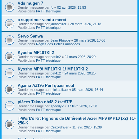
Vds mugen 7
Dernier message par
fg
«
02 avr. 2026, 13:53
Publié dans
PA TT thermique
a supprimer vendu merci
Dernier message par
jacobmiller
«
28 mars 2026, 21:18
Publié dans
PA TT électrique
Servo Sanwa
Dernier message par
Jean Philippe
«
28 mars 2026, 18:06
Publié dans
Règles des Petites annonces
Kyosho MP10TKI 2
Dernier message par
pat4x2
«
24 mars 2026, 20:29
Publié dans
PA TT électrique
Kyosho MP9/ MP10TKI 1/ MP10TKI 2
Dernier message par
pat4x2
«
24 mars 2026, 20:25
Publié dans
PA TT thermique
Agama A319e Perf quasi neuf
Dernier message par
mickaelkael
«
05 mars 2026, 16:44
Publié dans
PA TT électrique
pièces Tekno nb48.2 /sct/T/E
Dernier message par
speedy2
«
17 févr. 2026, 12:38
Publié dans
PA TT thermique
T-Work's Kit Pignons de Différentiel Acier MP9 /MP10 (x2) TO-
250-K
Dernier message par
Crazydriver
«
11 févr. 2026, 15:39
Publié dans
PA TT thermique