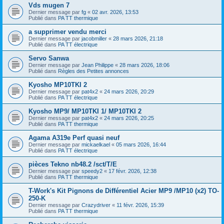
Vds mugen 7
Dernier message par
fg
«
02 avr. 2026, 13:53
Publié dans
PA TT thermique
a supprimer vendu merci
Dernier message par
jacobmiller
«
28 mars 2026, 21:18
Publié dans
PA TT électrique
Servo Sanwa
Dernier message par
Jean Philippe
«
28 mars 2026, 18:06
Publié dans
Règles des Petites annonces
Kyosho MP10TKI 2
Dernier message par
pat4x2
«
24 mars 2026, 20:29
Publié dans
PA TT électrique
Kyosho MP9/ MP10TKI 1/ MP10TKI 2
Dernier message par
pat4x2
«
24 mars 2026, 20:25
Publié dans
PA TT thermique
Agama A319e Perf quasi neuf
Dernier message par
mickaelkael
«
05 mars 2026, 16:44
Publié dans
PA TT électrique
pièces Tekno nb48.2 /sct/T/E
Dernier message par
speedy2
«
17 févr. 2026, 12:38
Publié dans
PA TT thermique
T-Work's Kit Pignons de Différentiel Acier MP9 /MP10 (x2) TO-
250-K
Dernier message par
Crazydriver
«
11 févr. 2026, 15:39
Publié dans
PA TT thermique