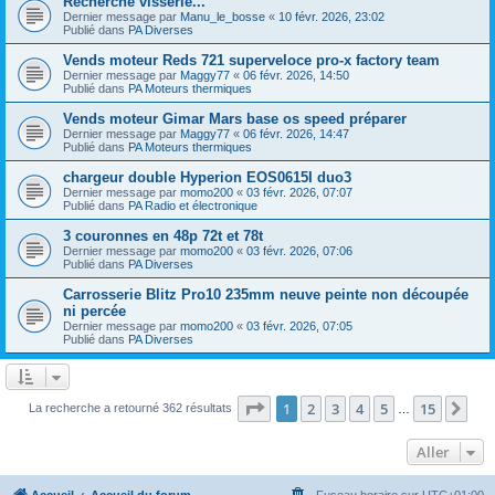
Recherche visserie...
Dernier message par
Manu_le_bosse
«
10 févr. 2026, 23:02
Publié dans
PA Diverses
Vends moteur Reds 721 superveloce pro-x factory team
Dernier message par
Maggy77
«
06 févr. 2026, 14:50
Publié dans
PA Moteurs thermiques
Vends moteur Gimar Mars base os speed préparer
Dernier message par
Maggy77
«
06 févr. 2026, 14:47
Publié dans
PA Moteurs thermiques
chargeur double Hyperion EOS0615I duo3
Dernier message par
momo200
«
03 févr. 2026, 07:07
Publié dans
PA Radio et électronique
3 couronnes en 48p 72t et 78t
Dernier message par
momo200
«
03 févr. 2026, 07:06
Publié dans
PA Diverses
Carrosserie Blitz Pro10 235mm neuve peinte non découpée
ni percée
Dernier message par
momo200
«
03 févr. 2026, 07:05
Publié dans
PA Diverses
Page
1
sur
15
1
2
3
4
5
15
Sui
La recherche a retourné 362 résultats
…
Aller
Accueil
Accueil du forum
Fuseau horaire sur
UTC+01:00