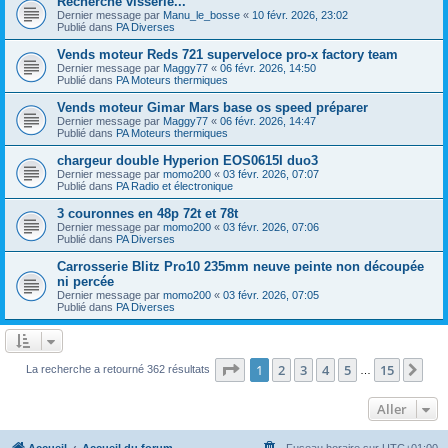
Recherche visserie...
Dernier message par
Manu_le_bosse
«
10 févr. 2026, 23:02
Publié dans
PA Diverses
Vends moteur Reds 721 superveloce pro-x factory team
Dernier message par
Maggy77
«
06 févr. 2026, 14:50
Publié dans
PA Moteurs thermiques
Vends moteur Gimar Mars base os speed préparer
Dernier message par
Maggy77
«
06 févr. 2026, 14:47
Publié dans
PA Moteurs thermiques
chargeur double Hyperion EOS0615I duo3
Dernier message par
momo200
«
03 févr. 2026, 07:07
Publié dans
PA Radio et électronique
3 couronnes en 48p 72t et 78t
Dernier message par
momo200
«
03 févr. 2026, 07:06
Publié dans
PA Diverses
Carrosserie Blitz Pro10 235mm neuve peinte non découpée
ni percée
Dernier message par
momo200
«
03 févr. 2026, 07:05
Publié dans
PA Diverses
Page
1
sur
15
1
2
3
4
5
15
Sui
La recherche a retourné 362 résultats
…
Aller
Accueil
Accueil du forum
Fuseau horaire sur
UTC+01:00