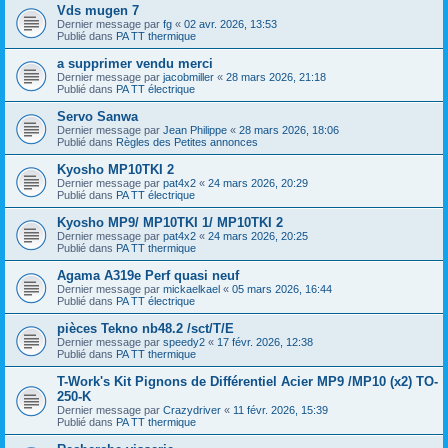
Vds mugen 7
Dernier message par
fg
«
02 avr. 2026, 13:53
Publié dans
PA TT thermique
a supprimer vendu merci
Dernier message par
jacobmiller
«
28 mars 2026, 21:18
Publié dans
PA TT électrique
Servo Sanwa
Dernier message par
Jean Philippe
«
28 mars 2026, 18:06
Publié dans
Règles des Petites annonces
Kyosho MP10TKI 2
Dernier message par
pat4x2
«
24 mars 2026, 20:29
Publié dans
PA TT électrique
Kyosho MP9/ MP10TKI 1/ MP10TKI 2
Dernier message par
pat4x2
«
24 mars 2026, 20:25
Publié dans
PA TT thermique
Agama A319e Perf quasi neuf
Dernier message par
mickaelkael
«
05 mars 2026, 16:44
Publié dans
PA TT électrique
pièces Tekno nb48.2 /sct/T/E
Dernier message par
speedy2
«
17 févr. 2026, 12:38
Publié dans
PA TT thermique
T-Work's Kit Pignons de Différentiel Acier MP9 /MP10 (x2) TO-
250-K
Dernier message par
Crazydriver
«
11 févr. 2026, 15:39
Publié dans
PA TT thermique