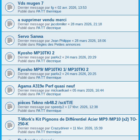
Vds mugen 7
Dernier message par
fg
«
02 avr. 2026, 13:53
Publié dans
PA TT thermique
a supprimer vendu merci
Dernier message par
jacobmiller
«
28 mars 2026, 21:18
Publié dans
PA TT électrique
Servo Sanwa
Dernier message par
Jean Philippe
«
28 mars 2026, 18:06
Publié dans
Règles des Petites annonces
Kyosho MP10TKI 2
Dernier message par
pat4x2
«
24 mars 2026, 20:29
Publié dans
PA TT électrique
Kyosho MP9/ MP10TKI 1/ MP10TKI 2
Dernier message par
pat4x2
«
24 mars 2026, 20:25
Publié dans
PA TT thermique
Agama A319e Perf quasi neuf
Dernier message par
mickaelkael
«
05 mars 2026, 16:44
Publié dans
PA TT électrique
pièces Tekno nb48.2 /sct/T/E
Dernier message par
speedy2
«
17 févr. 2026, 12:38
Publié dans
PA TT thermique
T-Work's Kit Pignons de Différentiel Acier MP9 /MP10 (x2) TO-
250-K
Dernier message par
Crazydriver
«
11 févr. 2026, 15:39
Publié dans
PA TT thermique