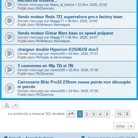
Recherche visserie...
Dernier message par
Manu_le_bosse
«
10 févr. 2026, 23:02
Publié dans
PA Diverses
Vends moteur Reds 721 superveloce pro-x factory team
Dernier message par
Maggy77
«
06 févr. 2026, 14:50
Publié dans
PA Moteurs thermiques
Vends moteur Gimar Mars base os speed préparer
Dernier message par
Maggy77
«
06 févr. 2026, 14:47
Publié dans
PA Moteurs thermiques
chargeur double Hyperion EOS0615I duo3
Dernier message par
momo200
«
03 févr. 2026, 07:07
Publié dans
PA Radio et électronique
3 couronnes en 48p 72t et 78t
Dernier message par
momo200
«
03 févr. 2026, 07:06
Publié dans
PA Diverses
Carrosserie Blitz Pro10 235mm neuve peinte non découpée
ni percée
Dernier message par
momo200
«
03 févr. 2026, 07:05
Publié dans
PA Diverses
Page
1
sur
15
1
2
3
4
5
15
Sui
La recherche a retourné 362 résultats
…
Aller
Accueil
Accueil du forum
Fuseau horaire sur
UTC+01:00