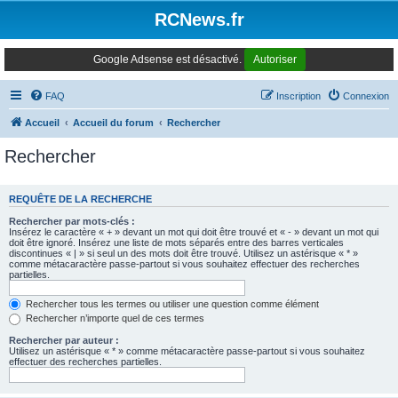
Panneau de gestion des cookies
RCNews.fr
Google Adsense est désactivé.
Autoriser
FAQ
Inscription
Connexion
Accueil
Accueil du forum
Rechercher
Rechercher
REQUÊTE DE LA RECHERCHE
Rechercher par mots-clés :
Insérez le caractère « + » devant un mot qui doit être trouvé et « - » devant un mot qui
doit être ignoré. Insérez une liste de mots séparés entre des barres verticales
discontinues « | » si seul un des mots doit être trouvé. Utilisez un astérisque « * »
comme métacaractère passe-partout si vous souhaitez effectuer des recherches
partielles.
Rechercher tous les termes ou utiliser une question comme élément
Rechercher n’importe quel de ces termes
Rechercher par auteur :
Utilisez un astérisque « * » comme métacaractère passe-partout si vous souhaitez
effectuer des recherches partielles.