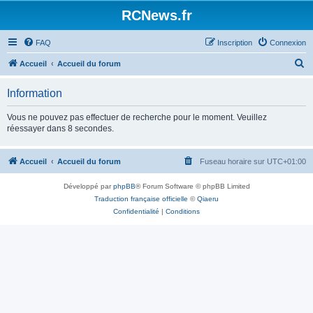
Panneau de gestion des cookies
RCNews.fr
FAQ
Inscription
Connexion
R
Accueil
Accueil du forum
e
Information
c
h
Vous ne pouvez pas effectuer de recherche pour le moment. Veuillez
réessayer dans 8 secondes.
e
r
Accueil
Accueil du forum
Fuseau horaire sur
UTC+01:00
c
h
Développé par
phpBB
® Forum Software © phpBB Limited
e
Traduction française officielle
©
Qiaeru
Confidentialité
|
Conditions
r