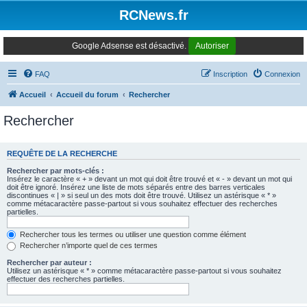
Panneau de gestion des cookies
RCNews.fr
Google Adsense est désactivé.
Autoriser
FAQ
Inscription
Connexion
Accueil
Accueil du forum
Rechercher
Rechercher
REQUÊTE DE LA RECHERCHE
Rechercher par mots-clés :
Insérez le caractère « + » devant un mot qui doit être trouvé et « - » devant un mot qui
doit être ignoré. Insérez une liste de mots séparés entre des barres verticales
discontinues « | » si seul un des mots doit être trouvé. Utilisez un astérisque « * »
comme métacaractère passe-partout si vous souhaitez effectuer des recherches
partielles.
Rechercher tous les termes ou utiliser une question comme élément
Rechercher n’importe quel de ces termes
Rechercher par auteur :
Utilisez un astérisque « * » comme métacaractère passe-partout si vous souhaitez
effectuer des recherches partielles.