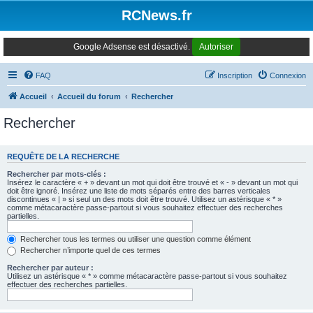
Panneau de gestion des cookies
RCNews.fr
Google Adsense est désactivé.
Autoriser
FAQ
Inscription
Connexion
Accueil
Accueil du forum
Rechercher
Rechercher
REQUÊTE DE LA RECHERCHE
Rechercher par mots-clés :
Insérez le caractère « + » devant un mot qui doit être trouvé et « - » devant un mot qui
doit être ignoré. Insérez une liste de mots séparés entre des barres verticales
discontinues « | » si seul un des mots doit être trouvé. Utilisez un astérisque « * »
comme métacaractère passe-partout si vous souhaitez effectuer des recherches
partielles.
Rechercher tous les termes ou utiliser une question comme élément
Rechercher n’importe quel de ces termes
Rechercher par auteur :
Utilisez un astérisque « * » comme métacaractère passe-partout si vous souhaitez
effectuer des recherches partielles.