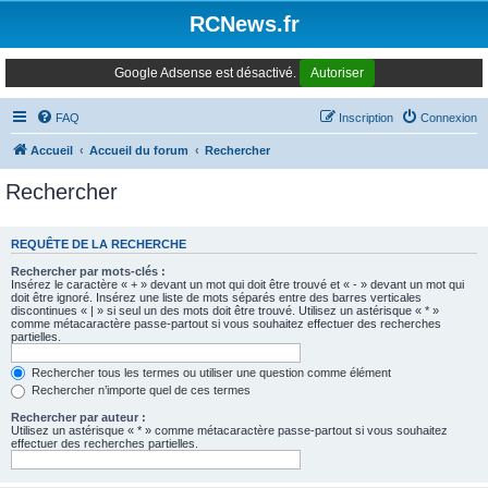
Panneau de gestion des cookies
RCNews.fr
Google Adsense est désactivé.
Autoriser
FAQ
Inscription
Connexion
Accueil
Accueil du forum
Rechercher
Rechercher
REQUÊTE DE LA RECHERCHE
Rechercher par mots-clés :
Insérez le caractère « + » devant un mot qui doit être trouvé et « - » devant un mot qui
doit être ignoré. Insérez une liste de mots séparés entre des barres verticales
discontinues « | » si seul un des mots doit être trouvé. Utilisez un astérisque « * »
comme métacaractère passe-partout si vous souhaitez effectuer des recherches
partielles.
Rechercher tous les termes ou utiliser une question comme élément
Rechercher n’importe quel de ces termes
Rechercher par auteur :
Utilisez un astérisque « * » comme métacaractère passe-partout si vous souhaitez
effectuer des recherches partielles.