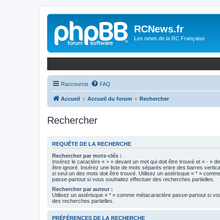
Panneau de gestion des cookies
RCNews.fr
Les news de la RC Française
Raccourcis
FAQ
Accueil
Accueil du forum
Rechercher
Rechercher
REQUÊTE DE LA RECHERCHE
Rechercher par mots-clés :
Insérez le caractère « + » devant un mot qui doit être trouvé et « - » d
être ignoré. Insérez une liste de mots séparés entre des barres vertica
si seul un des mots doit être trouvé. Utilisez un astérisque « * » com
passe-partout si vous souhaitez effectuer des recherches partielles.
Rechercher par auteur :
Utilisez un astérisque « * » comme métacaractère passe-partout si vo
des recherches partielles.
PRÉFÉRENCES DE LA RECHERCHE