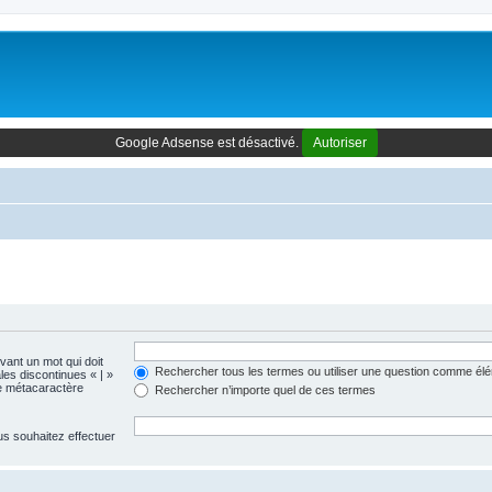
Google Adsense est désactivé.
Autoriser
evant un mot qui doit
Rechercher tous les termes ou utiliser une question comme él
les discontinues « | »
me métacaractère
Rechercher n’importe quel de ces termes
us souhaitez effectuer