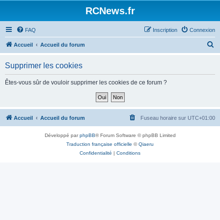
Panneau de gestion des cookies
RCNews.fr
FAQ
Inscription
Connexion
R
Accueil
Accueil du forum
e
Supprimer les cookies
c
h
Êtes-vous sûr de vouloir supprimer les cookies de ce forum ?
e
r
c
Accueil
Accueil du forum
Fuseau horaire sur
UTC+01:00
h
Développé par
phpBB
® Forum Software © phpBB Limited
e
Traduction française officielle
©
Qiaeru
r
Confidentialité
|
Conditions