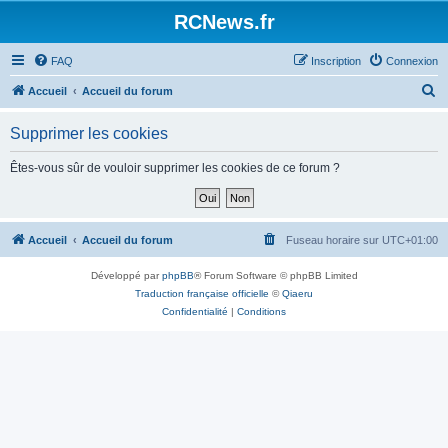
Panneau de gestion des cookies
RCNews.fr
FAQ
Inscription
Connexion
R
Accueil
Accueil du forum
e
Supprimer les cookies
c
h
Êtes-vous sûr de vouloir supprimer les cookies de ce forum ?
e
r
c
Accueil
Accueil du forum
Fuseau horaire sur
UTC+01:00
h
Développé par
phpBB
® Forum Software © phpBB Limited
e
Traduction française officielle
©
Qiaeru
r
Confidentialité
|
Conditions