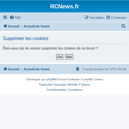
Panneau de gestion des cookies
RCNews.fr
FAQ
Inscription
Connexion
R
Accueil
Accueil du forum
e
Supprimer les cookies
c
h
Êtes-vous sûr de vouloir supprimer les cookies de ce forum ?
e
r
c
Accueil
Accueil du forum
Fuseau horaire sur
UTC+01:00
h
Développé par
phpBB
® Forum Software © phpBB Limited
e
Traduction française officielle
©
Qiaeru
r
Confidentialité
|
Conditions