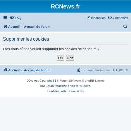
Panneau de gestion des cookies
RCNews.fr
FAQ
Inscription
Connexion
R
Accueil
Accueil du forum
e
Supprimer les cookies
c
h
Êtes-vous sûr de vouloir supprimer les cookies de ce forum ?
e
r
c
Accueil
Accueil du forum
Fuseau horaire sur
UTC+01:00
h
Développé par
phpBB
® Forum Software © phpBB Limited
e
Traduction française officielle
©
Qiaeru
r
Confidentialité
|
Conditions